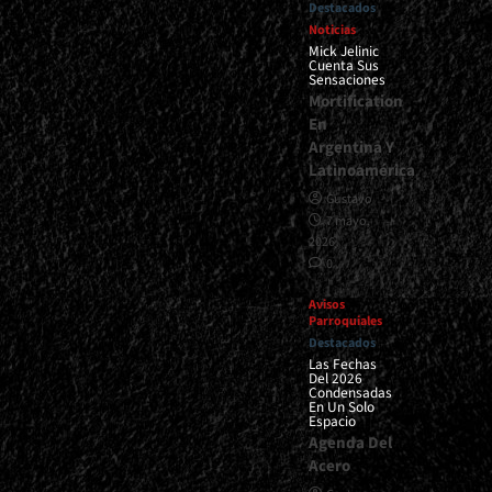
Destacados
Noticias
Mick Jelinic
Cuenta Sus
Sensaciones
Mortification
En
Argentina Y
Latinoamérica
Gustavo
7 mayo,
2026
0
Avisos
Parroquiales
Destacados
Las Fechas
Del 2026
Condensadas
En Un Solo
Espacio
Agenda Del
Acero