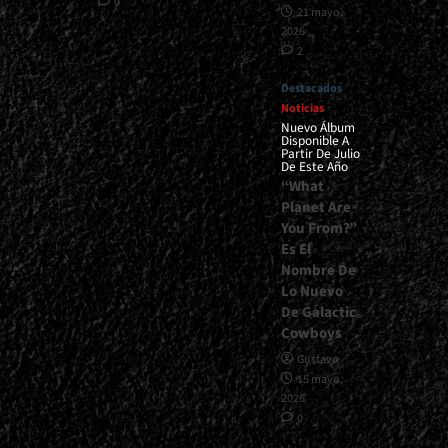
0
21 mayo,
2026
2
Destacados
Noticias
Nuevo Álbum
Disponible A
Partir De Julio
De Este Año
“What
Planet Are
You From?”
Es El
Nombre De
Lo Nuevo
De Galactic
Cowboys
Gustavo
15 mayo,
2026
0