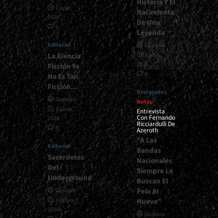
Historia Y El
1 julio,
Nacimiento
2026
De Una
0
Leyenda
Editorial
Gustavo
La Ciencia
8 julio,
2026
Ficción Ya
0
No Es Tan
Ficción…
Destacados
Gustavo
Notas
1 junio,
Entrevista
Con Fernando
2026
Ricciardulli De
0
Azeroth
“A Las
Editorial
Bandas
Sacerdotes
Nacionales
Del
Siempre Le
Underground
Buscan El
Pelo Al
Gustavo
1 mayo,
Huevo”
2026
Gustavo