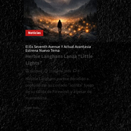
Noticias
El Ex Seventh Avenue Y Actual Avantasia
Estrena Nuevo Tema
Herbie Langhans Lanza “Little
Lights”
Gustavo
21 marzo, 2026
0
Herbie Langhans parece decidido a
profundizar su costado "solista" luego
de su salida de Firewind, y a pesar de
mantenerse...
Read
Leer más
more
about
<small>El
Ex