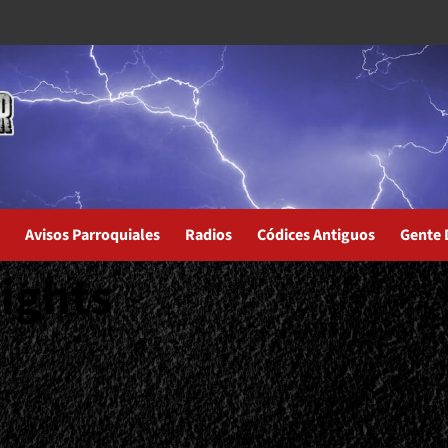
Avisos Parroquiales
Radios
Códices Antiguos
Gente 
Lights