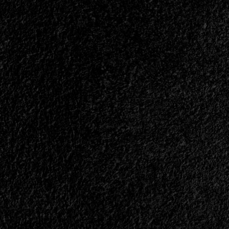
Seventh
Avenue
Y
Actual
Avantasia
Estrena
Nuevo
Tema<span>
|
</span>
</small>
<div>Herbie
Langhans
Lanza
“Little
Lights”</div>