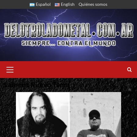
Skip
Español
English
Quiénes somos
to
content
Primary
Menu
Lament Nuevo Tema