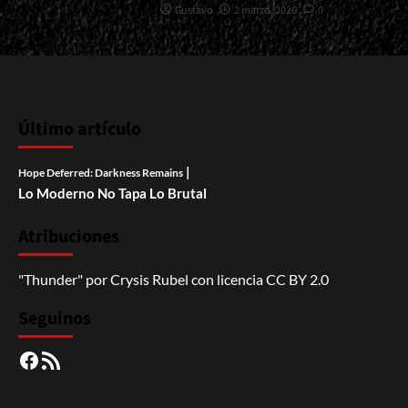
Gustavo
2 marzo, 2026
0
Último artículo
|
Hope Deferred: Darkness Remains
Lo Moderno No Tapa Lo Brutal
Atribuciones
"Thunder"
por
Crysis Rubel
con licencia
CC BY 2.0
Seguinos
Facebook
RSS