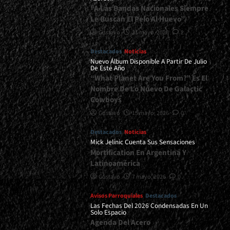
“A Las Bandas Nacionales Siempre
Le Buscan El Pelo Al Huevo”
Gustavo
21 mayo, 2026
2
Destacados
Noticias
Nuevo Álbum Disponible A Partir De Julio
De Este Año
“What Planet Are You From?” Es El
Nombre De Lo Nuevo De Galactic
Cowboys
Gustavo
15 mayo, 2026
0
Destacados
Noticias
Mick Jelinic Cuenta Sus Sensaciones
Mortification En Argentina Y
Latinoamérica
Gustavo
7 mayo, 2026
0
Avisos Parroquiales
Destacados
Las Fechas Del 2026 Condensadas En Un
Solo Espacio
Agenda Del Acero