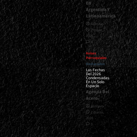
En
Argentina Y
Latinoamérica
Gustavo
7 mayo,
2026
0
Avisos
Parroquiales
Destacados
Las Fechas
Del 2026
Condensadas
En Un Solo
Espacio
Agenda Del
Acero
Gustavo
2 marzo,
2026
0