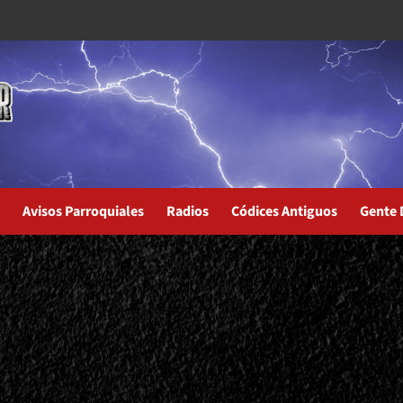
Avisos Parroquiales
Radios
Códices Antiguos
Gente 