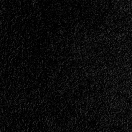
Horizonte
Pero
Recién
en
2027?
<span>
|
</span>
</small>
<div>Sacrificium
Se
Toma
Su
Tiempo</div>