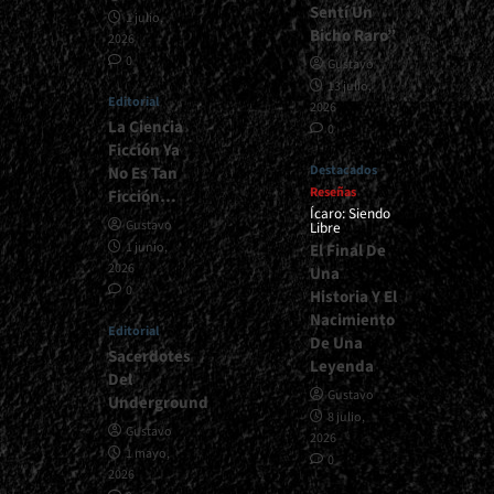
Sentí Un
1 julio,
Bicho Raro”
2026
0
Gustavo
13 julio,
Editorial
2026
La Ciencia
0
Ficción Ya
Destacados
No Es Tan
Reseñas
Ficción…
Ícaro: Siendo
Gustavo
Libre
1 junio,
El Final De
2026
Una
0
Historia Y El
Nacimiento
Editorial
De Una
Sacerdotes
Leyenda
Del
Gustavo
Underground
8 julio,
Gustavo
2026
1 mayo,
0
2026