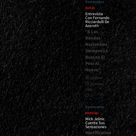
0
Destacados
Notas
Entrevista
Con Fernando
Ricciardulli De
Azeroth
“A Las
Bandas
Nacionales
Siempre Le
Buscan El
Pelo Al
Huevo”
Gustavo
21 mayo,
2026
2
Destacados
Noticias
Mick Jelinic
Cuenta Sus
Sensaciones
Mortification