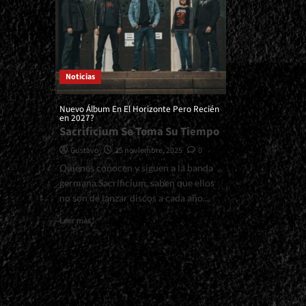
Noticias
Nuevo Álbum En El Horizonte Pero Recién
en 2027?
Sacrificium Se Toma Su Tiempo
Gustavo
25 noviembre, 2025
0
Quienes conocen y siguen a la banda
germana Sacrificium, saben que ellos
no son de lanzar discos a cada año...
Read
Leer más
more
about
<small>Nuevo
Álbum
En
El