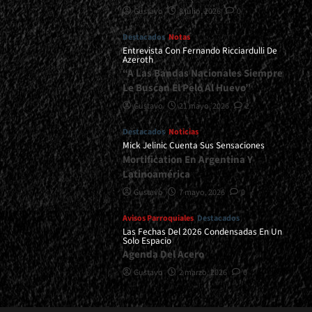
Gustavo
8 julio, 2026
0
Destacados
Notas
Entrevista Con Fernando Ricciardulli De
Azeroth
“A Las Bandas Nacionales Siempre
Le Buscan El Pelo Al Huevo”
Gustavo
21 mayo, 2026
2
Destacados
Noticias
Mick Jelinic Cuenta Sus Sensaciones
Mortification En Argentina Y
Latinoamérica
Gustavo
7 mayo, 2026
0
Avisos Parroquiales
Destacados
Las Fechas Del 2026 Condensadas En Un
Solo Espacio
Agenda Del Acero
Gustavo
2 marzo, 2026
0