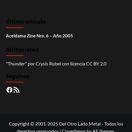
Último artículo
Aceldama Zine Nro. 6 – Año 2005
Atribuciones
"Thunder"
por
Crysis Rubel
con licencia
CC BY 2.0
Seguinos
Facebook
RSS
Copyright © 2001-2025 Del Otro Lado Metal - Todos los
derechos reservados
|
CoverNews
by AF themes.