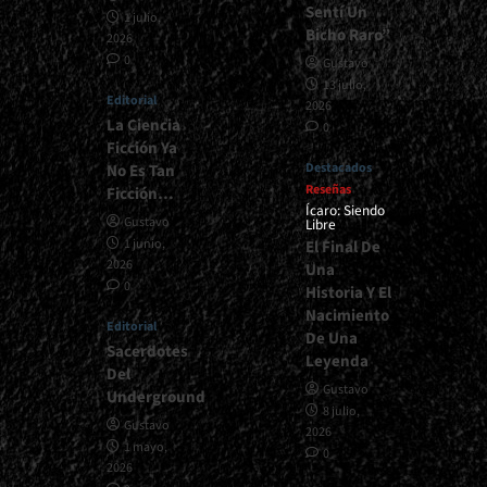
Sentí Un
1 julio,
Bicho Raro”
2026
0
Gustavo
13 julio,
Editorial
2026
La Ciencia
0
Ficción Ya
Destacados
No Es Tan
Reseñas
Ficción…
Ícaro: Siendo
Gustavo
Libre
1 junio,
El Final De
2026
Una
0
Historia Y El
Nacimiento
Editorial
De Una
Sacerdotes
Leyenda
Del
Gustavo
Underground
8 julio,
Gustavo
2026
1 mayo,
0
2026