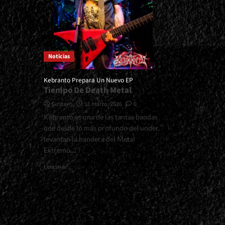
Noticias
Kebranto Prepara Un Nuevo EP
Tiempo De Death Metal
Gustavo
11 marzo, 2026
0
Kebranto es una de las tantas bandas
que desde lo más profundo del under,
levantan la bandera del Metal
Extremo....
Read
Leer más
more
about
<small>Kebranto
Prepara
Un
Nuevo