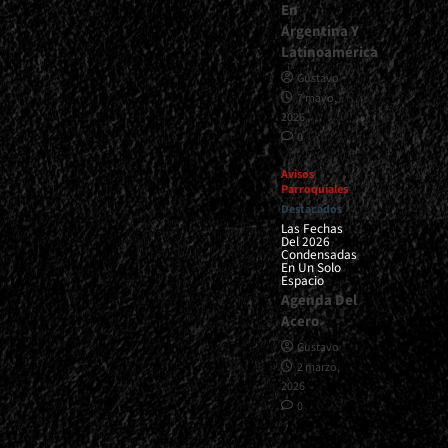
En
Argentina Y
Latinoamérica
Gustavo
7 mayo,
2026
0
Avisos
Parroquiales
Destacados
Las Fechas
Del 2026
Condensadas
En Un Solo
Espacio
Agenda Del
Acero
Gustavo
2 marzo,
2026
0