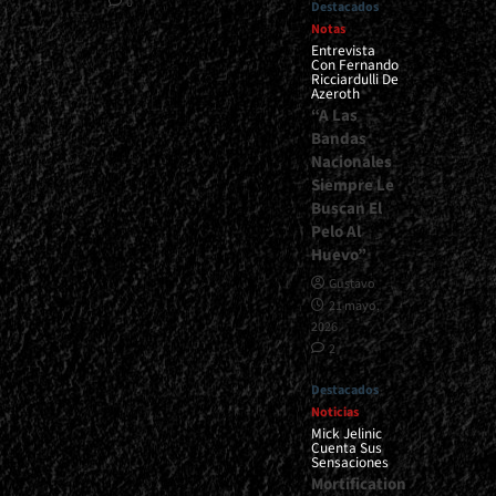
0
Destacados
Notas
Entrevista
Con Fernando
Ricciardulli De
Azeroth
“A Las
Bandas
Nacionales
Siempre Le
Buscan El
Pelo Al
Huevo”
Gustavo
21 mayo,
2026
2
Destacados
Noticias
Mick Jelinic
Cuenta Sus
Sensaciones
Mortification