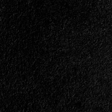
EP<span>
|
</span>
</small>
<div>Tiempo
De
Death
Metal</div>