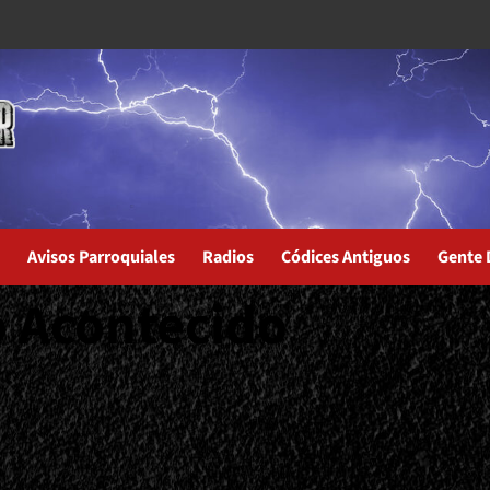
Avisos Parroquiales
Radios
Códices Antiguos
Gente 
 Acontecido