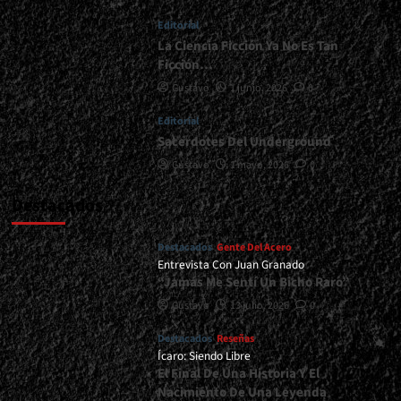
<div>Tiempo
Editorial
De
Death
La Ciencia Ficción Ya No Es Tan
Metal</div>
Ficción…
Gustavo
1 junio, 2026
0
Editorial
Sacerdotes Del Underground
Gustavo
1 mayo, 2026
0
Destacados
Destacados
Gente Del Acero
Entrevista Con Juan Granado
“Jamás Me Sentí Un Bicho Raro”
Gustavo
13 julio, 2026
0
Destacados
Reseñas
Ícaro: Siendo Libre
El Final De Una Historia Y El
Nacimiento De Una Leyenda