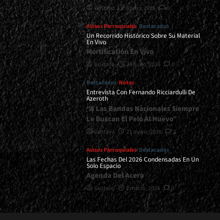
Gustavo
8 julio, 2026
0
Avisos Parroquiales
Destacados
Un Recorrido Histórico Sobre Su Material
En Vivo
Mortification En Vivo
Gustavo
24 junio, 2026
0
Destacados
Notas
Entrevista Con Fernando Ricciardulli De
Azeroth
“A Las Bandas Nacionales Siempre
Le Buscan El Pelo Al Huevo”
Gustavo
21 mayo, 2026
2
Avisos Parroquiales
Destacados
Las Fechas Del 2026 Condensadas En Un
Solo Espacio
Agenda Del Acero
Gustavo
2 marzo, 2026
0