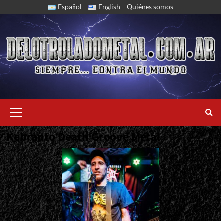
Skip
Español
English
Quiénes somos
to
content
Primary
Menu
Kebranto Death Groove Metal