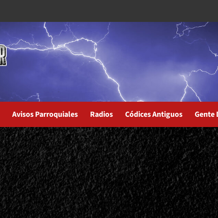
Avisos Parroquiales
Radios
Códices Antiguos
Gente 