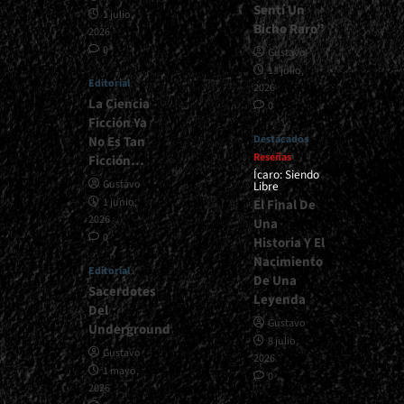
Sentí Un
1 julio,
Bicho Raro”
2026
0
Gustavo
13 julio,
Editorial
2026
La Ciencia
0
Ficción Ya
Destacados
No Es Tan
Reseñas
Ficción…
Ícaro: Siendo
Gustavo
Libre
1 junio,
El Final De
2026
Una
0
Historia Y El
Nacimiento
Editorial
De Una
Sacerdotes
Leyenda
Del
Gustavo
Underground
8 julio,
Gustavo
2026
1 mayo,
0
2026