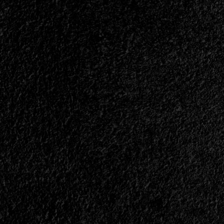
</small>
<div>Se
Hizo
Justicia</div>