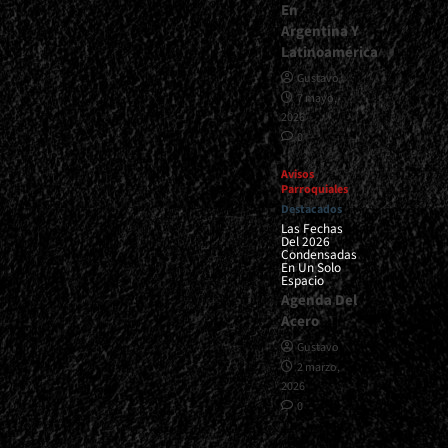
En
Argentina Y
Latinoamérica
Gustavo
7 mayo,
2026
0
Avisos
Parroquiales
Destacados
Las Fechas
Del 2026
Condensadas
En Un Solo
Espacio
Agenda Del
Acero
Gustavo
2 marzo,
2026
0