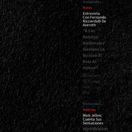
0
Destacados
Notas
Entrevista
Con Fernando
Ricciardulli De
Azeroth
“A Las
Bandas
Nacionales
Siempre Le
Buscan El
Pelo Al
Huevo”
Gustavo
21 mayo,
2026
2
Destacados
Noticias
Mick Jelinic
Cuenta Sus
Sensaciones
Mortification