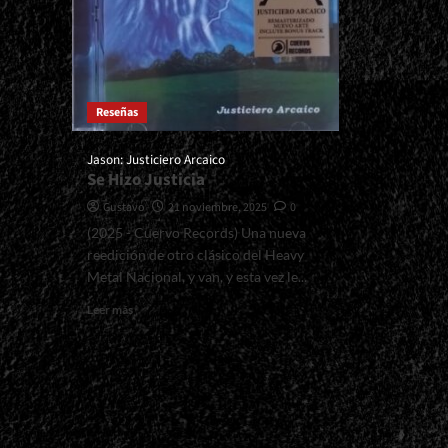
Reseñas
Jason: Justiciero Arcaico
Se Hizo Justicia
Gustavo
21 noviembre, 2025
0
(2025 - Cuervo Records) Una nueva
reedición de otro clásico del Heavy
Metal Nacional, y van, y esta vez le...
Read
Leer más
more
about
<small>Jason:
Justiciero
Arcaico<span>
|
</span>