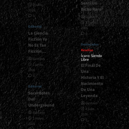
Sentí Un
1 julio,
Bicho Raro”
2026
0
Gustavo
13 julio,
Editorial
2026
La Ciencia
0
Ficción Ya
Destacados
No Es Tan
Reseñas
Ficción…
Ícaro: Siendo
Gustavo
Libre
1 junio,
El Final De
2026
Una
0
Historia Y El
Nacimiento
Editorial
De Una
Sacerdotes
Leyenda
Del
Gustavo
Underground
8 julio,
Gustavo
2026
1 mayo,
0
2026