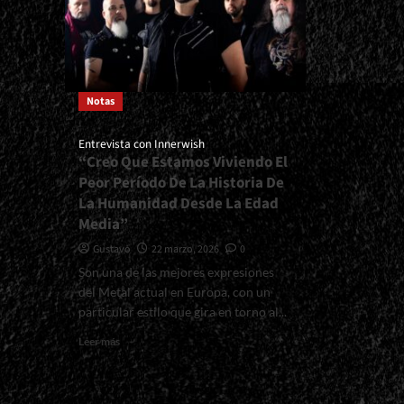
Notas
Entrevista con Innerwish
“Creo Que Estamos Viviendo El
Peor Período De La Historia De
La Humanidad Desde La Edad
Media”
Gustavo
22 marzo, 2026
0
Son una de las mejores expresiones
del Metal actual en Europa, con un
particular estilo que gira en torno al...
Read
Leer más
more
about
<small>Entrevista