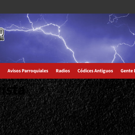
Avisos Parroquiales
Radios
Códices Antiguos
Gente 
ista