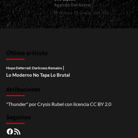
Agenda Del Acero
Gustavo
2 marzo, 2026
0
Último artículo
|
Hope Deferred: Darkness Remains
Lo Moderno No Tapa Lo Brutal
Atribuciones
"Thunder"
por
Crysis Rubel
con licencia
CC BY 2.0
Seguinos
Facebook
RSS