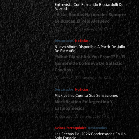
Entrevista Con Fernando Ricciardulli De
Azeroth
“A Las Bandas Nacionales Siempre
Le Buscan El Pelo Al Huevo”
Gustavo
21 mayo, 2026
2
Destacados
Noticias
Nuevo Álbum Disponible A Partir De Julio
De Este Año
“What Planet Are You From?” Es El
Nombre De Lo Nuevo De Galactic
Cowboys
Gustavo
15 mayo, 2026
0
Destacados
Noticias
Mick Jelinic Cuenta Sus Sensaciones
Mortification En Argentina Y
Latinoamérica
Gustavo
7 mayo, 2026
0
Avisos Parroquiales
Destacados
Las Fechas Del 2026 Condensadas En Un
Solo Espacio