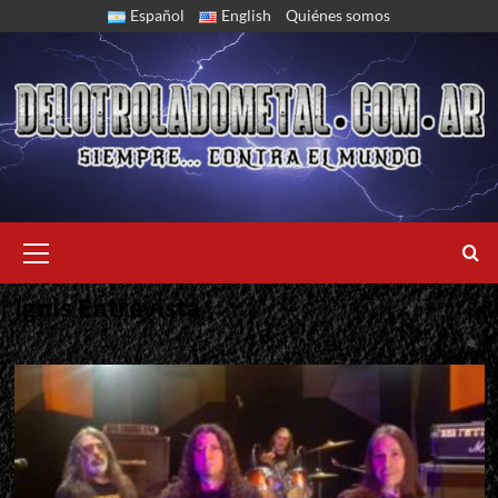
Skip
Español
English
Quiénes somos
to
content
Primary
Menu
Ignis Entrevista