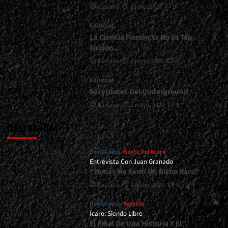
Gustavo
1 julio, 2026
0
de
2026<span>
Editorial
|
</span>
La Ciencia Ficción Ya No Es Tan
</small>
Ficción…
<div>Ignescent
Gustavo
1 junio, 2026
0
Se
Mueve
Editorial
Hacia
Sacerdotes Del Underground
Lo
Eterno…
Gustavo
1 mayo, 2026
0
</div>
Destacados
Destacados
Gente Del Acero
Entrevista Con Juan Granado
“Jamás Me Sentí Un Bicho Raro”
Gustavo
13 julio, 2026
0
Destacados
Reseñas
Ícaro: Siendo Libre
El Final De Una Historia Y El