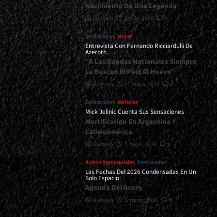
Nacimiento De Una Leyenda
Gustavo
8 julio, 2026
0
Destacados
Notas
Entrevista Con Fernando Ricciardulli De
Azeroth
“A Las Bandas Nacionales Siempre
Le Buscan El Pelo Al Huevo”
Gustavo
21 mayo, 2026
2
Destacados
Noticias
Mick Jelinic Cuenta Sus Sensaciones
Mortification En Argentina Y
Latinoamérica
Gustavo
7 mayo, 2026
0
Avisos Parroquiales
Destacados
Las Fechas Del 2026 Condensadas En Un
Solo Espacio
Agenda Del Acero
Gustavo
2 marzo, 2026
0