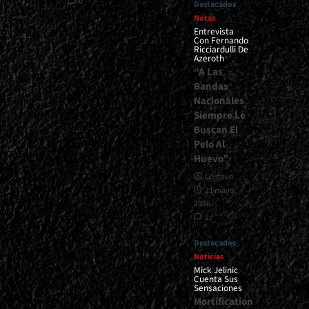
0
Destacados
Notas
Entrevista
Con Fernando
Ricciardulli De
Azeroth
“A Las
Bandas
Nacionales
Siempre Le
Buscan El
Pelo Al
Huevo”
Gustavo
21 mayo,
2026
2
Destacados
Noticias
Mick Jelinic
Cuenta Sus
Sensaciones
Mortification