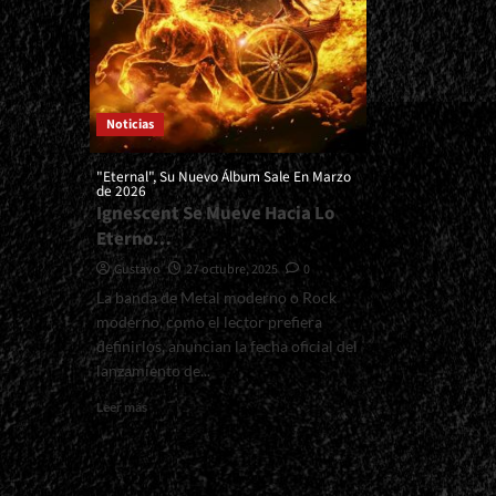
Noticias
"Eternal", Su Nuevo Álbum Sale En Marzo
de 2026
Ignescent Se Mueve Hacia Lo
Eterno…
Gustavo
27 octubre, 2025
0
La banda de Metal moderno o Rock
moderno, como el lector prefiera
definirlos, anuncian la fecha oficial del
lanzamiento de...
Read
Leer más
more
about
<small>"Eternal",
Su