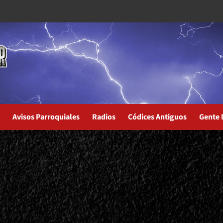
Avisos Parroquiales
Radios
Códices Antiguos
Gente 