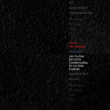
En
Argentina Y
Latinoamérica
Gustavo
7 mayo,
2026
0
Avisos
Parroquiales
Destacados
Las Fechas
Del 2026
Condensadas
En Un Solo
Espacio
Agenda Del
Acero
Gustavo
2 marzo,
2026
0