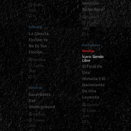
Sentí Un
1 julio,
Bicho Raro”
2026
0
Gustavo
13 julio,
Editorial
2026
La Ciencia
0
Ficción Ya
Destacados
No Es Tan
Reseñas
Ficción…
Ícaro: Siendo
Gustavo
Libre
1 junio,
El Final De
2026
Una
0
Historia Y El
Nacimiento
Editorial
De Una
Sacerdotes
Leyenda
Del
Gustavo
Underground
8 julio,
Gustavo
2026
1 mayo,
0
2026