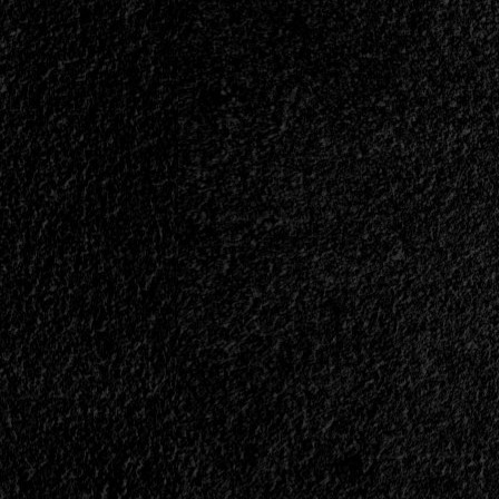
Nuevo
Álbum
Sale
En
Marzo
de
2026<span>
|
</span>
</small>
<div>Ignescent
Se
Mueve
Hacia
Lo
Eterno…
</div>