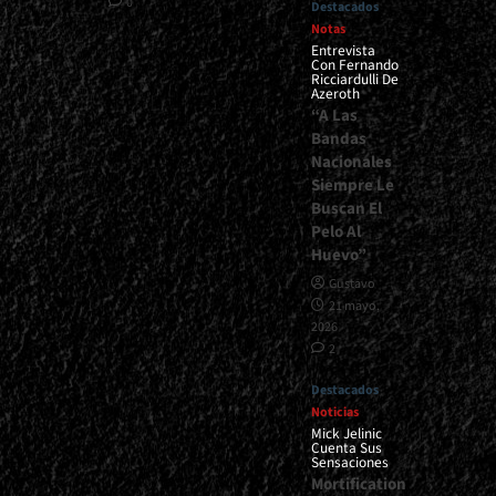
0
Destacados
Notas
Entrevista
Con Fernando
Ricciardulli De
Azeroth
“A Las
Bandas
Nacionales
Siempre Le
Buscan El
Pelo Al
Huevo”
Gustavo
21 mayo,
2026
2
Destacados
Noticias
Mick Jelinic
Cuenta Sus
Sensaciones
Mortification