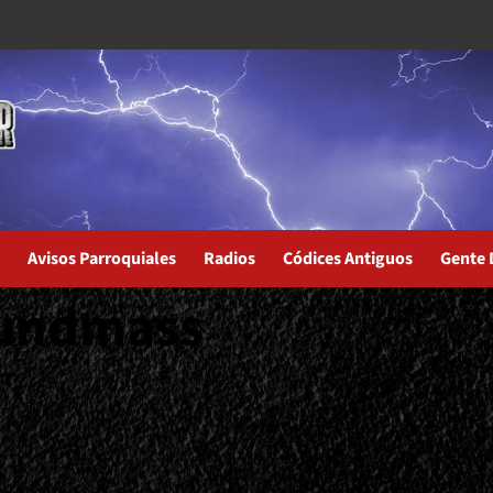
Avisos Parroquiales
Radios
Códices Antiguos
Gente 
undmass