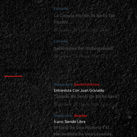
Se
Editorial
Viene</div>
La Ciencia Ficción Ya No Es Tan
Ficción…
Gustavo
1 junio, 2026
0
Editorial
Sacerdotes Del Underground
Gustavo
1 mayo, 2026
0
Destacados
Destacados
Gente Del Acero
Entrevista Con Juan Granado
“Jamás Me Sentí Un Bicho Raro”
Gustavo
13 julio, 2026
0
Destacados
Reseñas
Ícaro: Siendo Libre
El Final De Una Historia Y El
Nacimiento De Una Leyenda