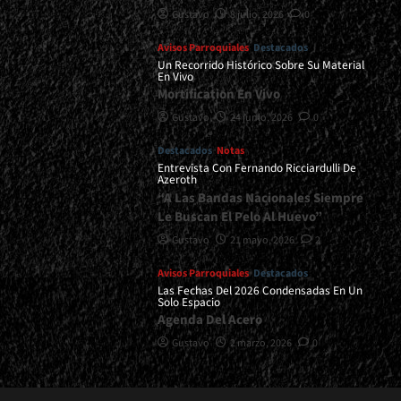
Gustavo
8 julio, 2026
0
Avisos Parroquiales
Destacados
Un Recorrido Histórico Sobre Su Material
En Vivo
Mortification En Vivo
Gustavo
24 junio, 2026
0
Destacados
Notas
Entrevista Con Fernando Ricciardulli De
Azeroth
“A Las Bandas Nacionales Siempre
Le Buscan El Pelo Al Huevo”
Gustavo
21 mayo, 2026
2
Avisos Parroquiales
Destacados
Las Fechas Del 2026 Condensadas En Un
Solo Espacio
Agenda Del Acero
Gustavo
2 marzo, 2026
0