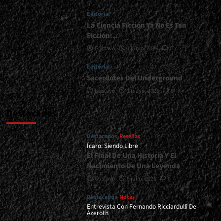
Toma
Editorial
Otra
Color</div>
La Ciencia Ficción Ya No Es Tan
Ficción…
Gustavo
1 junio, 2026
0
Editorial
Sacerdotes Del Underground
Gustavo
1 mayo, 2026
0
Destacados
Destacados
Reseñas
Ícaro: Siendo Libre
El Final De Una Historia Y El
Nacimiento De Una Leyenda
Gustavo
8 julio, 2026
0
Destacados
Notas
Entrevista Con Fernando Ricciardulli De
Azeroth