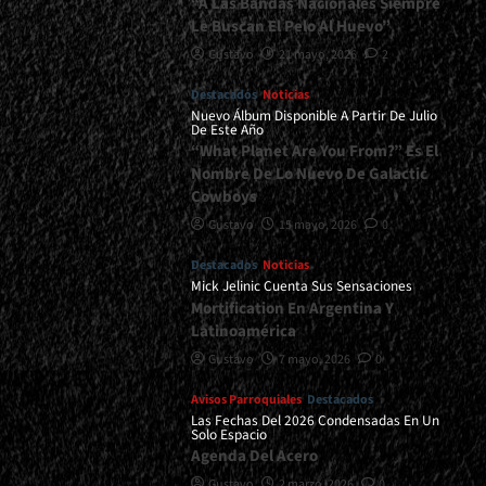
“A Las Bandas Nacionales Siempre
Le Buscan El Pelo Al Huevo”
Gustavo
21 mayo, 2026
2
Destacados
Noticias
Nuevo Álbum Disponible A Partir De Julio
De Este Año
“What Planet Are You From?” Es El
Nombre De Lo Nuevo De Galactic
Cowboys
Gustavo
15 mayo, 2026
0
Destacados
Noticias
Mick Jelinic Cuenta Sus Sensaciones
Mortification En Argentina Y
Latinoamérica
Gustavo
7 mayo, 2026
0
Avisos Parroquiales
Destacados
Las Fechas Del 2026 Condensadas En Un
Solo Espacio
Agenda Del Acero
Gustavo
2 marzo, 2026
0