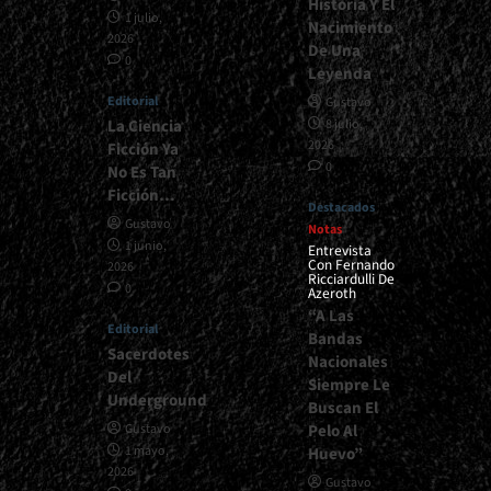
Historia Y El
1 julio,
Nacimiento
2026
De Una
0
Leyenda
Editorial
Gustavo
La Ciencia
8 julio,
2026
Ficción Ya
0
No Es Tan
Ficción…
Destacados
Gustavo
Notas
1 junio,
Entrevista
Con Fernando
2026
Ricciardulli De
0
Azeroth
“A Las
Editorial
Bandas
Sacerdotes
Nacionales
Del
Siempre Le
Underground
Buscan El
Pelo Al
Gustavo
1 mayo,
Huevo”
2026
Gustavo