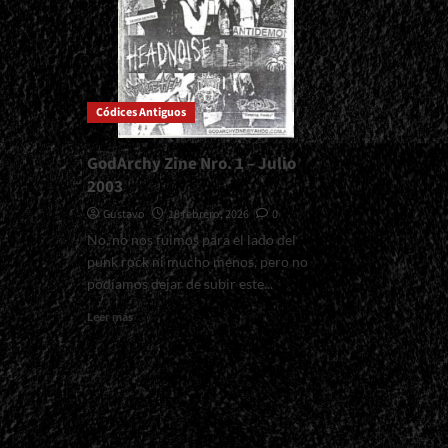
Códices Antiguos
GodArchy Zine Nro. 1 – Julio
2003
Gustavo
18 febrero, 2026
0
No, no nos fuimos para el lado del
punk rock ni mucho menos, pero no
podíamos dejar de subir este...
Read
Leer más
more
about
GodArchy
Zine
Nro.
1
–