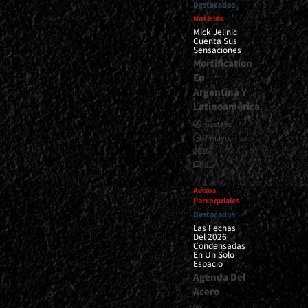
Destacados
Noticias
Mick Jelinic
Cuenta Sus
Sensaciones
Mortification
En
Argentina Y
Latinoamérica
Gustavo
7 mayo,
2026
0
Avisos
Parroquiales
Destacados
Las Fechas
Del 2026
Condensadas
En Un Solo
Espacio
Agenda Del
Acero