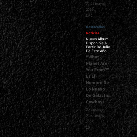
0
21 mayo,
2026
2
Destacados
Noticias
Nuevo Álbum
Disponible A
Partir De Julio
De Este Año
“What
Planet Are
You From?”
Es El
Nombre De
Lo Nuevo
De Galactic
Cowboys
Gustavo
15 mayo,
2026
0