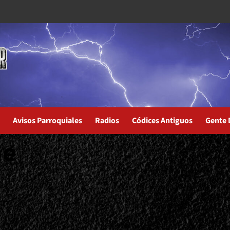
Avisos Parroquiales
Radios
Códices Antiguos
Gente 
ne