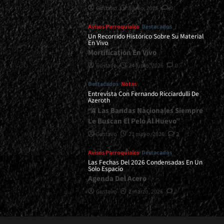
Gustavo
8 julio, 2026
0
Avisos Parroquiales
Destacados
Un Recorrido Histórico Sobre Su Material
En Vivo
Mortification En Vivo
Gustavo
24 junio, 2026
0
Destacados
Notas
Entrevista Con Fernando Ricciardulli De
Azeroth
“A Las Bandas Nacionales Siempre
Le Buscan El Pelo Al Huevo”
Gustavo
21 mayo, 2026
2
Avisos Parroquiales
Destacados
Las Fechas Del 2026 Condensadas En Un
Solo Espacio
Agenda Del Acero
Gustavo
2 marzo, 2026
0