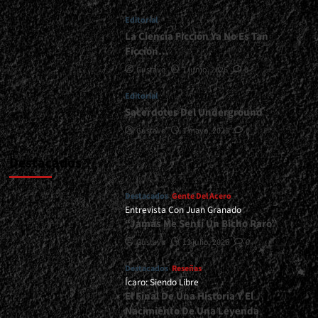
|
Editorial
</span>
</small>
La Ciencia Ficción Ya No Es Tan
<div>La
Ficción…
Vuelta
Gustavo
1 junio, 2026
0
De
Extol
Editorial
Al
Sacerdotes Del Underground
Estudio</div>
Gustavo
1 mayo, 2026
0
Destacados
Destacados
Gente Del Acero
Entrevista Con Juan Granado
“Jamás Me Sentí Un Bicho Raro”
Gustavo
13 julio, 2026
0
Destacados
Reseñas
Ícaro: Siendo Libre
El Final De Una Historia Y El
Nacimiento De Una Leyenda