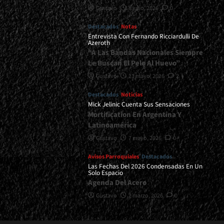
Gustavo
8 julio, 2026
0
Destacados
Notas
Entrevista Con Fernando Ricciardulli De
Azeroth
“A Las Bandas Nacionales Siempre
Le Buscan El Pelo Al Huevo”
Gustavo
21 mayo, 2026
2
Destacados
Noticias
Mick Jelinic Cuenta Sus Sensaciones
Mortification En Argentina Y
Latinoamérica
Gustavo
7 mayo, 2026
0
Avisos Parroquiales
Destacados
Las Fechas Del 2026 Condensadas En Un
Solo Espacio
Agenda Del Acero
Gustavo
2 marzo, 2026
0