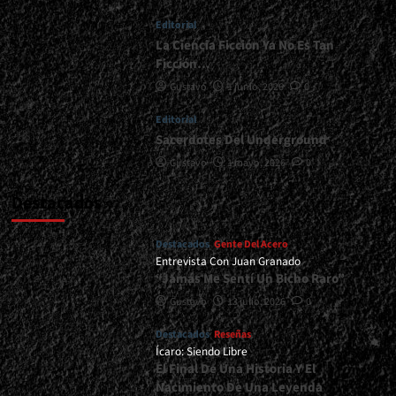
|
Editorial
</span>
</small>
La Ciencia Ficción Ya No Es Tan
<div>La
Ficción…
Vuelta
Gustavo
1 junio, 2026
0
De
Extol
Editorial
Al
Sacerdotes Del Underground
Estudio</div>
Gustavo
1 mayo, 2026
0
Destacados
Destacados
Gente Del Acero
Entrevista Con Juan Granado
“Jamás Me Sentí Un Bicho Raro”
Gustavo
13 julio, 2026
0
Destacados
Reseñas
Ícaro: Siendo Libre
El Final De Una Historia Y El
Nacimiento De Una Leyenda