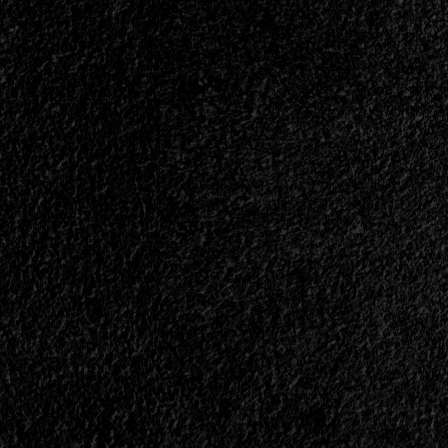
con
Innerwish<span>
|
</span>
</small>
<div>“Creo
Que
Estamos
Viviendo
El
Peor
Período
De
La
Historia
De
La
Humanidad
Desde
La
Edad
Media”</div>