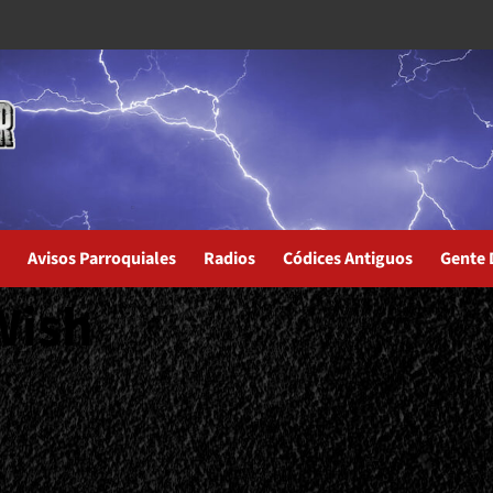
Avisos Parroquiales
Radios
Códices Antiguos
Gente 
Wish