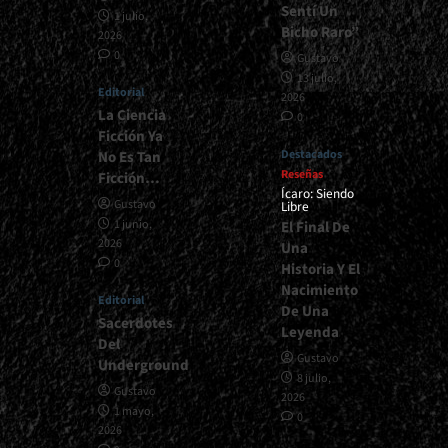
Sentí Un
1 julio,
Bicho Raro”
2026
0
Gustavo
13 julio,
Editorial
2026
La Ciencia
0
Ficción Ya
Destacados
No Es Tan
Reseñas
Ficción…
Ícaro: Siendo
Gustavo
Libre
1 junio,
El Final De
2026
Una
0
Historia Y El
Nacimiento
Editorial
De Una
Sacerdotes
Leyenda
Del
Gustavo
Underground
8 julio,
Gustavo
2026
1 mayo,
0
2026