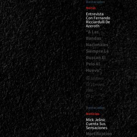
0
Destacados
Notas
Entrevista
Con Fernando
Ricciardulli De
Azeroth
“A Las
Bandas
Nacionales
Siempre Le
Buscan El
Pelo Al
Huevo”
Gustavo
21 mayo,
2026
2
Destacados
Noticias
Mick Jelinic
Cuenta Sus
Sensaciones
Mortification