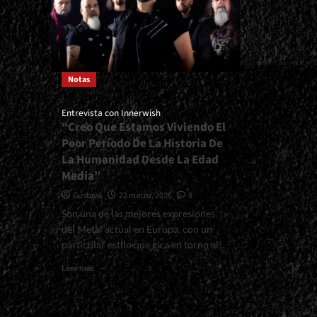
Notas
Entrevista con Innerwish
“Creo Que Estamos Viviendo El
Peor Período De La Historia De
La Humanidad Desde La Edad
Media”
Gustavo
22 marzo, 2026
0
Son una de las mejores expresiones
del Metal actual en Europa, con un
particular estilo que gira en torno al...
Read
Leer más
more
about
<small>Entrevista