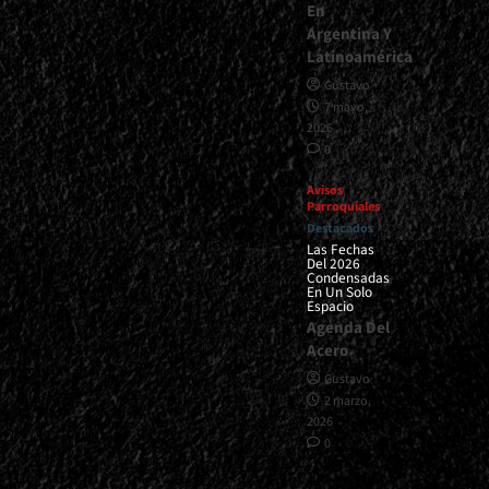
En
Argentina Y
Latinoamérica
Gustavo
7 mayo,
2026
0
Avisos
Parroquiales
Destacados
Las Fechas
Del 2026
Condensadas
En Un Solo
Espacio
Agenda Del
Acero
Gustavo
2 marzo,
2026
0