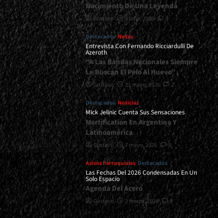
Nacimiento De Una Leyenda
Gustavo
8 julio, 2026
0
Destacados
Notas
Entrevista Con Fernando Ricciardulli De
Azeroth
“A Las Bandas Nacionales Siempre
Le Buscan El Pelo Al Huevo”
Gustavo
21 mayo, 2026
2
Destacados
Noticias
Mick Jelinic Cuenta Sus Sensaciones
Mortification En Argentina Y
Latinoamérica
Gustavo
7 mayo, 2026
0
Avisos Parroquiales
Destacados
Las Fechas Del 2026 Condensadas En Un
Solo Espacio
Agenda Del Acero
Gustavo
2 marzo, 2026
0