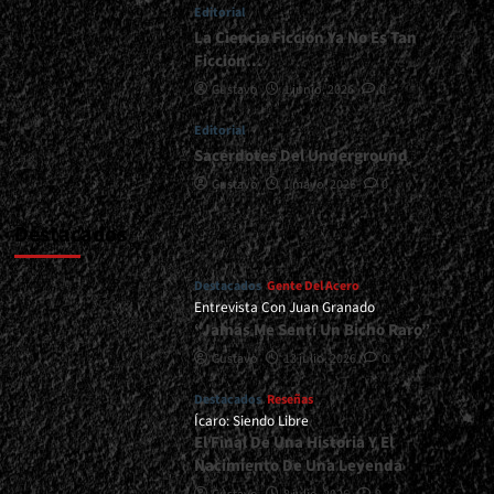
Editorial
La Ciencia Ficción Ya No Es Tan
Ficción…
Gustavo
1 junio, 2026
0
Editorial
Sacerdotes Del Underground
Gustavo
1 mayo, 2026
0
Destacados
Destacados
Gente Del Acero
Entrevista Con Juan Granado
“Jamás Me Sentí Un Bicho Raro”
Gustavo
13 julio, 2026
0
Destacados
Reseñas
Ícaro: Siendo Libre
El Final De Una Historia Y El
Nacimiento De Una Leyenda