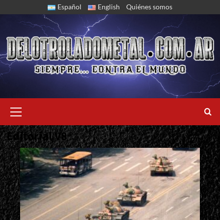
Skip
Español
English
Quiénes somos
to
content
Primary
Menu
Editorial V8