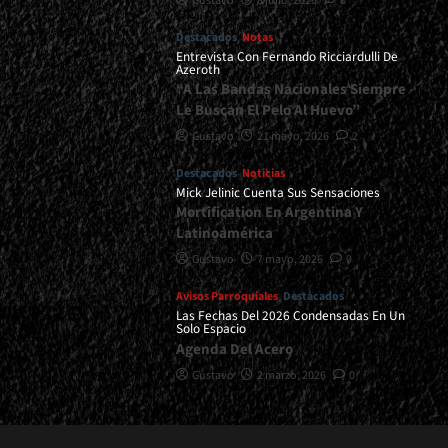
Gustavo
8 julio, 2026
0
Destacados
Notas
Entrevista Con Fernando Ricciardulli De
Azeroth
“A Las Bandas Nacionales Siempre
Le Buscan El Pelo Al Huevo”
Gustavo
21 mayo, 2026
2
Destacados
Noticias
Mick Jelinic Cuenta Sus Sensaciones
Mortification En Argentina Y
Latinoamérica
Gustavo
7 mayo, 2026
0
Avisos Parroquiales
Destacados
Las Fechas Del 2026 Condensadas En Un
Solo Espacio
Agenda Del Acero
Gustavo
2 marzo, 2026
0