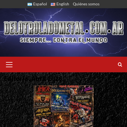
Skip
Español
English
Quiénes somos
to
content
Primary
Menu
Editorial Abril 2026