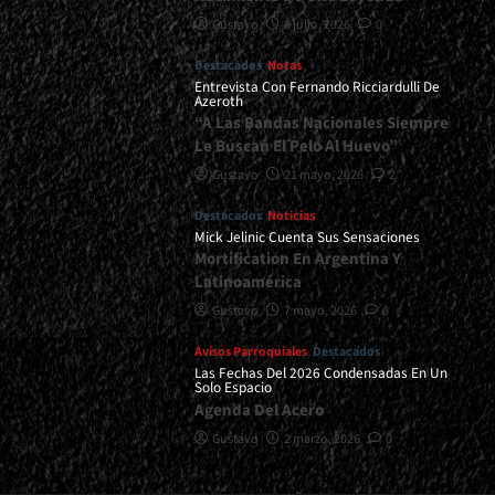
Gustavo
8 julio, 2026
0
Destacados
Notas
Entrevista Con Fernando Ricciardulli De
Azeroth
“A Las Bandas Nacionales Siempre
Le Buscan El Pelo Al Huevo”
Gustavo
21 mayo, 2026
2
Destacados
Noticias
Mick Jelinic Cuenta Sus Sensaciones
Mortification En Argentina Y
Latinoamérica
Gustavo
7 mayo, 2026
0
Avisos Parroquiales
Destacados
Las Fechas Del 2026 Condensadas En Un
Solo Espacio
Agenda Del Acero
Gustavo
2 marzo, 2026
0