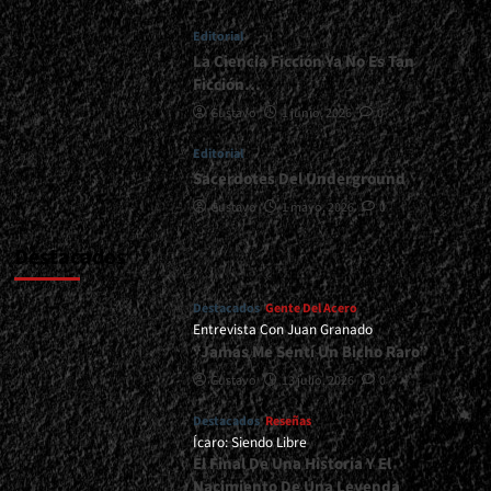
Editorial
La Ciencia Ficción Ya No Es Tan
Ficción…
Gustavo
1 junio, 2026
0
Editorial
Sacerdotes Del Underground
Gustavo
1 mayo, 2026
0
Destacados
Destacados
Gente Del Acero
Entrevista Con Juan Granado
“Jamás Me Sentí Un Bicho Raro”
Gustavo
13 julio, 2026
0
Destacados
Reseñas
Ícaro: Siendo Libre
El Final De Una Historia Y El
Nacimiento De Una Leyenda