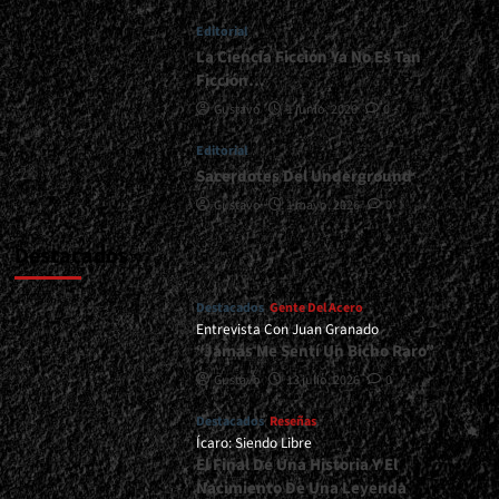
Gustó<span>
Editorial
|
</span>
La Ciencia Ficción Ya No Es Tan
</small>
Ficción…
<div>Los
Gustavo
1 junio, 2026
0
Discos
Más
Editorial
Destacados
Sacerdotes Del Underground
Del
2025</div>
Gustavo
1 mayo, 2026
0
Destacados
Destacados
Gente Del Acero
Entrevista Con Juan Granado
“Jamás Me Sentí Un Bicho Raro”
Gustavo
13 julio, 2026
0
Destacados
Reseñas
Ícaro: Siendo Libre
El Final De Una Historia Y El
Nacimiento De Una Leyenda