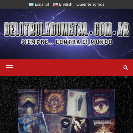
Skip
Español
English
Quiénes somos
to
content
Primary
Menu
Discos 2025