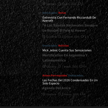
Gustavo
8 julio, 2026
0
Destacados
Notas
Entrevista Con Fernando Ricciardulli De
Azeroth
“A Las Bandas Nacionales Siempre
Le Buscan El Pelo Al Huevo”
Gustavo
21 mayo, 2026
2
Destacados
Noticias
Mick Jelinic Cuenta Sus Sensaciones
Mortification En Argentina Y
Latinoamérica
Gustavo
7 mayo, 2026
0
Avisos Parroquiales
Destacados
Las Fechas Del 2026 Condensadas En Un
Solo Espacio
Agenda Del Acero
Gustavo
2 marzo, 2026
0