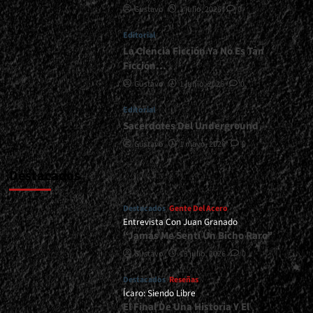
Gustavo
1 julio, 2026
0
En
Blanco
Editorial
Y
Negro</div>
La Ciencia Ficción Ya No Es Tan
Ficción…
Gustavo
1 junio, 2026
0
Editorial
Sacerdotes Del Underground
Gustavo
1 mayo, 2026
0
Destacados
Destacados
Gente Del Acero
Entrevista Con Juan Granado
“Jamás Me Sentí Un Bicho Raro”
Gustavo
13 julio, 2026
0
Destacados
Reseñas
Ícaro: Siendo Libre
El Final De Una Historia Y El