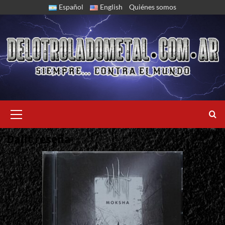
Skip
Español
English
Quiénes somos
to
content
Primary
Menu
Dalit reseña