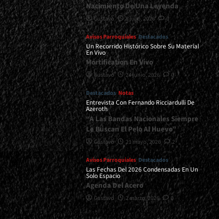
Nacimiento De Una Leyenda
Gustavo
8 julio, 2026
0
Avisos Parroquiales
Destacados
Un Recorrido Histórico Sobre Su Material
En Vivo
Mortification En Vivo
Gustavo
24 junio, 2026
0
Destacados
Notas
Entrevista Con Fernando Ricciardulli De
Azeroth
“A Las Bandas Nacionales Siempre
Le Buscan El Pelo Al Huevo”
Gustavo
21 mayo, 2026
2
Avisos Parroquiales
Destacados
Las Fechas Del 2026 Condensadas En Un
Solo Espacio
Agenda Del Acero
Gustavo
2 marzo, 2026
0