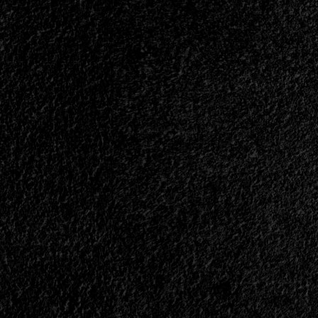
</small>
<div>Un
Viaje
En
Blanco
Y
Negro</div>