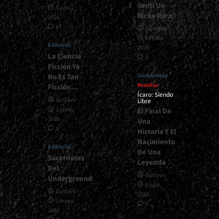
Sentí Un
1 julio,
Bicho Raro”
2026
0
Gustavo
13 julio,
Editorial
2026
La Ciencia
0
Ficción Ya
Destacados
No Es Tan
Reseñas
Ficción…
Ícaro: Siendo
Gustavo
Libre
1 junio,
El Final De
2026
Una
0
Historia Y El
Nacimiento
Editorial
De Una
Sacerdotes
Leyenda
Del
Gustavo
Underground
8 julio,
Gustavo
2026
1 mayo,
0
2026