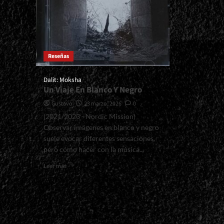
Reseñas
Dalit: Moksha
Un Viaje En Blanco Y Negro
Gustavo
23 marzo, 2026
0
(2021/2023 - Nordic Mission)
Observar imágenes en blanco y negro
suele evocar diferentes sensaciones,
pero cómo hacer con la música...
Read
Leer más
more
about
<small>Dalit:
Moksha<span>
|
</span>