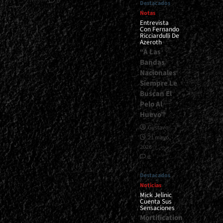
0
Destacados
Notas
Entrevista
Con Fernando
Ricciardulli De
Azeroth
“A Las
Bandas
Nacionales
Siempre Le
Buscan El
Pelo Al
Huevo”
Gustavo
21 mayo,
2026
2
Destacados
Noticias
Mick Jelinic
Cuenta Sus
Sensaciones
Mortification