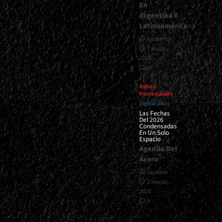
En
Argentina Y
Latinoamérica
Gustavo
7 mayo,
2026
0
Avisos
Parroquiales
Destacados
Las Fechas
Del 2026
Condensadas
En Un Solo
Espacio
Agenda Del
Acero
Gustavo
2 marzo,
2026
0