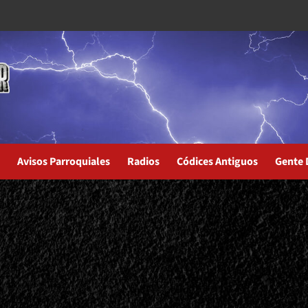
Avisos Parroquiales
Radios
Códices Antiguos
Gente 