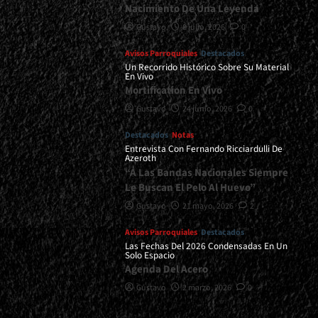
Nacimiento De Una Leyenda
Gustavo
8 julio, 2026
0
Avisos Parroquiales
Destacados
Un Recorrido Histórico Sobre Su Material
En Vivo
Mortification En Vivo
Gustavo
24 junio, 2026
0
Destacados
Notas
Entrevista Con Fernando Ricciardulli De
Azeroth
“A Las Bandas Nacionales Siempre
Le Buscan El Pelo Al Huevo”
Gustavo
21 mayo, 2026
2
Avisos Parroquiales
Destacados
Las Fechas Del 2026 Condensadas En Un
Solo Espacio
Agenda Del Acero
Gustavo
2 marzo, 2026
0