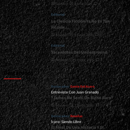
Gustavo
1 julio, 2026
0
|
</span>
Editorial
</small>
<div>Crimson
La Ciencia Ficción Ya No Es Tan
Moonlight
Ficción…
Prepara
Gustavo
1 junio, 2026
0
Su
Nuevo
Editorial
Arsenal</div>
Sacerdotes Del Underground
Gustavo
1 mayo, 2026
0
Destacados
Destacados
Gente Del Acero
Entrevista Con Juan Granado
“Jamás Me Sentí Un Bicho Raro”
Gustavo
13 julio, 2026
0
Destacados
Reseñas
Ícaro: Siendo Libre
El Final De Una Historia Y El