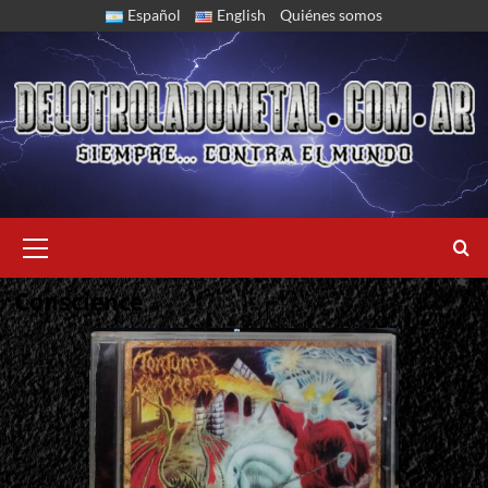
Skip
Español
English
Quiénes somos
to
content
Primary
Menu
Conscience