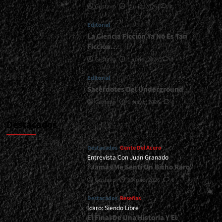
Gustavo
1 julio, 2026
0
</span>
</small>
Editorial
<div>Torturando
Consciencias…
La Ciencia Ficción Ya No Es Tan
y
Ficción…
Oídos</div>
Gustavo
1 junio, 2026
0
Editorial
Sacerdotes Del Underground
Gustavo
1 mayo, 2026
0
Destacados
Destacados
Gente Del Acero
Entrevista Con Juan Granado
“Jamás Me Sentí Un Bicho Raro”
Gustavo
13 julio, 2026
0
Destacados
Reseñas
Ícaro: Siendo Libre
El Final De Una Historia Y El