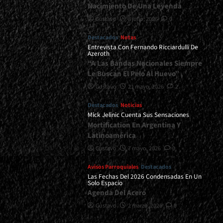
Nacimiento De Una Leyenda
Gustavo
8 julio, 2026
0
Destacados
Notas
Entrevista Con Fernando Ricciardulli De
Azeroth
“A Las Bandas Nacionales Siempre
Le Buscan El Pelo Al Huevo”
Gustavo
21 mayo, 2026
2
Destacados
Noticias
Mick Jelinic Cuenta Sus Sensaciones
Mortification En Argentina Y
Latinoamérica
Gustavo
7 mayo, 2026
0
Avisos Parroquiales
Destacados
Las Fechas Del 2026 Condensadas En Un
Solo Espacio
Agenda Del Acero
Gustavo
2 marzo, 2026
0