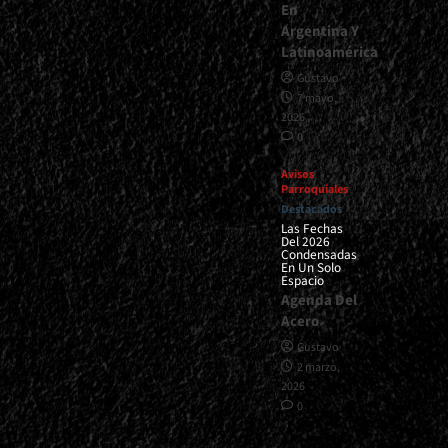
En
Argentina Y
Latinoamérica
Gustavo
7 mayo,
2026
0
Avisos
Parroquiales
Destacados
Las Fechas
Del 2026
Condensadas
En Un Solo
Espacio
Agenda Del
Acero
Gustavo
2 marzo,
2026
0