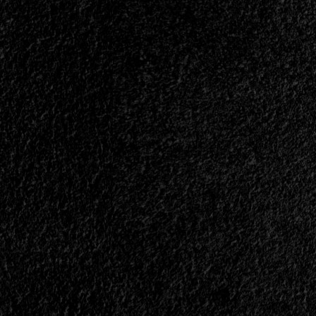
Traitor:
This
Pain
Will
Serve
You<span>
|
</span>
</small>
<div>El
Metalcore
Llegó
Para
Quedarse</div>