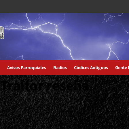
Avisos Parroquiales
Radios
Códices Antiguos
Gente 
 Traitor reseña