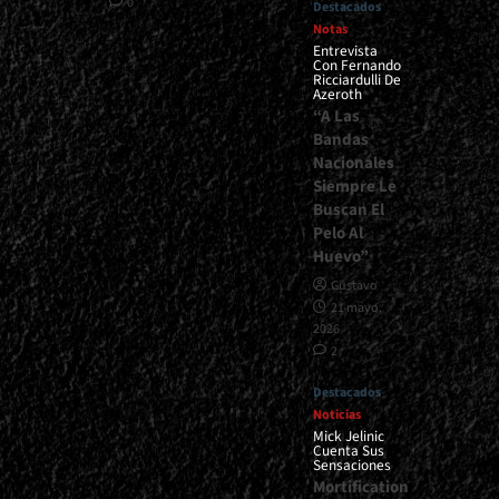
0
Destacados
Notas
Entrevista
Con Fernando
Ricciardulli De
Azeroth
“A Las
Bandas
Nacionales
Siempre Le
Buscan El
Pelo Al
Huevo”
Gustavo
21 mayo,
2026
2
Destacados
Noticias
Mick Jelinic
Cuenta Sus
Sensaciones
Mortification