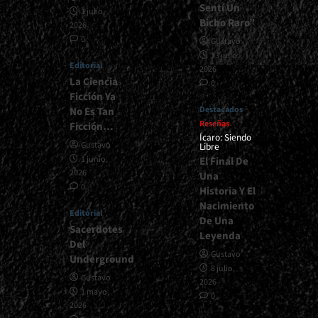
Sentí Un
1 julio,
Bicho Raro”
2026
0
Gustavo
13 julio,
Editorial
2026
La Ciencia
0
Ficción Ya
Destacados
No Es Tan
Reseñas
Ficción…
Ícaro: Siendo
Gustavo
Libre
1 junio,
El Final De
2026
Una
0
Historia Y El
Nacimiento
Editorial
De Una
Sacerdotes
Leyenda
Del
Gustavo
Underground
8 julio,
Gustavo
2026
1 mayo,
0
2026