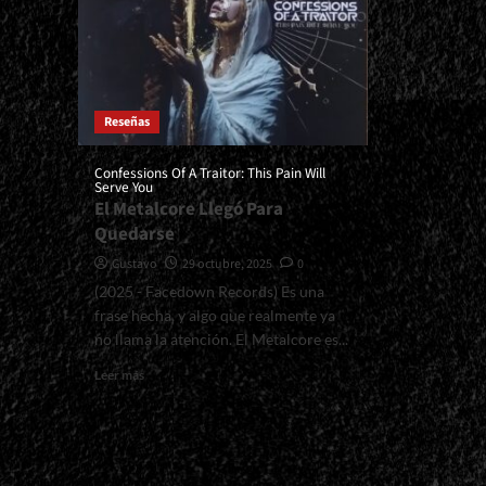
Reseñas
Confessions Of A Traitor: This Pain Will
Serve You
El Metalcore Llegó Para
Quedarse
Gustavo
29 octubre, 2025
0
(2025 - Facedown Records) Es una
frase hecha, y algo que realmente ya
no llama la atención. El Metalcore es...
Read
Leer más
more
about
<small>Confessions
Of
A