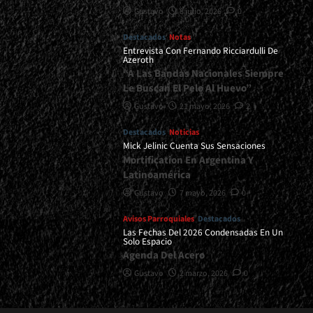
Gustavo
8 julio, 2026
0
Destacados
Notas
Entrevista Con Fernando Ricciardulli De
Azeroth
“A Las Bandas Nacionales Siempre
Le Buscan El Pelo Al Huevo”
Gustavo
21 mayo, 2026
2
Destacados
Noticias
Mick Jelinic Cuenta Sus Sensaciones
Mortification En Argentina Y
Latinoamérica
Gustavo
7 mayo, 2026
0
Avisos Parroquiales
Destacados
Las Fechas Del 2026 Condensadas En Un
Solo Espacio
Agenda Del Acero
Gustavo
2 marzo, 2026
0