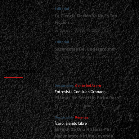
Sur
Editorial
También
Existe</div>
La Ciencia Ficción Ya No Es Tan
Ficción…
Gustavo
1 junio, 2026
0
Editorial
Sacerdotes Del Underground
Gustavo
1 mayo, 2026
0
Destacados
Destacados
Gente Del Acero
Entrevista Con Juan Granado
“Jamás Me Sentí Un Bicho Raro”
Gustavo
13 julio, 2026
0
Destacados
Reseñas
Ícaro: Siendo Libre
El Final De Una Historia Y El
Nacimiento De Una Leyenda