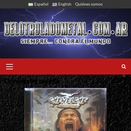
Skip
Español
English
Quiénes somos
to
content
Primary
Menu
Chewelche reseña