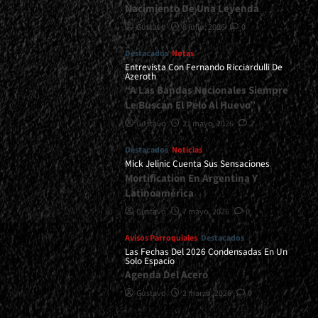
Nacimiento De Una Leyenda
Gustavo
8 julio, 2026
0
Destacados
Notas
Entrevista Con Fernando Ricciardulli De
Azeroth
“A Las Bandas Nacionales Siempre
Le Buscan El Pelo Al Huevo”
Gustavo
21 mayo, 2026
2
Destacados
Noticias
Mick Jelinic Cuenta Sus Sensaciones
Mortification En Argentina Y
Latinoamérica
Gustavo
7 mayo, 2026
0
Avisos Parroquiales
Destacados
Las Fechas Del 2026 Condensadas En Un
Solo Espacio
Agenda Del Acero
Gustavo
2 marzo, 2026
0