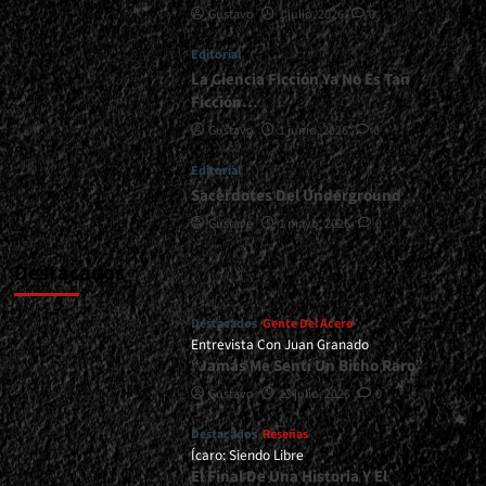
Gustavo
1 julio, 2026
0
De
Su
Editorial
Historia<span>
|
La Ciencia Ficción Ya No Es Tan
</span>
Ficción…
</small>
Gustavo
1 junio, 2026
0
<div>Saldando
Una
Editorial
Cuenta
Sacerdotes Del Underground
Pendiente</div>
Gustavo
1 mayo, 2026
0
Destacados
Destacados
Gente Del Acero
Entrevista Con Juan Granado
“Jamás Me Sentí Un Bicho Raro”
Gustavo
13 julio, 2026
0
Destacados
Reseñas
Ícaro: Siendo Libre
El Final De Una Historia Y El