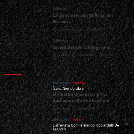
</small>
Editorial
<div>Los
Mismos
La Ciencia Ficción Ya No Es Tan
De
Ficción…
Siempre</div>
Gustavo
1 junio, 2026
0
Editorial
Sacerdotes Del Underground
Gustavo
1 mayo, 2026
0
Destacados
Destacados
Reseñas
Ícaro: Siendo Libre
El Final De Una Historia Y El
Nacimiento De Una Leyenda
Gustavo
8 julio, 2026
0
Destacados
Notas
Entrevista Con Fernando Ricciardulli De
Azeroth