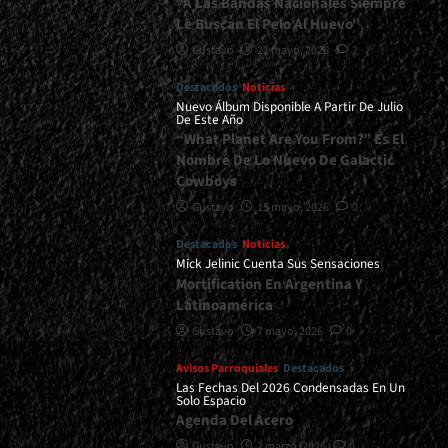
“A Las Bandas Nacionales Siempre
Le Buscan El Pelo Al Huevo”
Gustavo
21 mayo, 2026
2
Destacados
Noticias
Nuevo Álbum Disponible A Partir De Julio
De Este Año
“What Planet Are You From?” Es El
Nombre De Lo Nuevo De Galactic
Cowboys
Gustavo
15 mayo, 2026
0
Destacados
Noticias
Mick Jelinic Cuenta Sus Sensaciones
Mortification En Argentina Y
Latinoamérica
Gustavo
7 mayo, 2026
0
Avisos Parroquiales
Destacados
Las Fechas Del 2026 Condensadas En Un
Solo Espacio
Agenda Del Acero
Gustavo
2 marzo, 2026
0