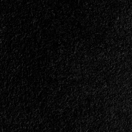
con
Dale
Thompson<span>
|
</span>
</small>
<div>“El
Camino
Que
Nos
Llevó
Como
Bride
No
Nos
Llevará
Más
Allá
De
2026”</div>