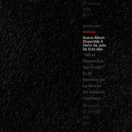
0
21 mayo,
2026
2
Destacados
Noticias
Nuevo Álbum
Disponible A
Partir De Julio
De Este Año
“What
Planet Are
You From?”
Es El
Nombre De
Lo Nuevo
De Galactic
Cowboys
Gustavo
15 mayo,
2026
0