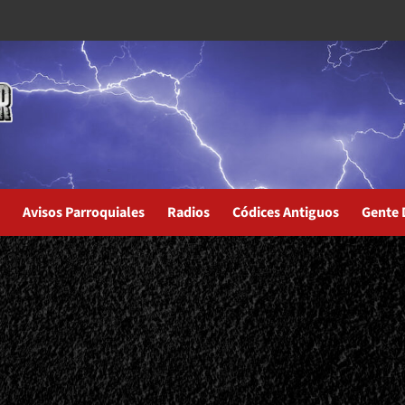
Avisos Parroquiales
Radios
Códices Antiguos
Gente 