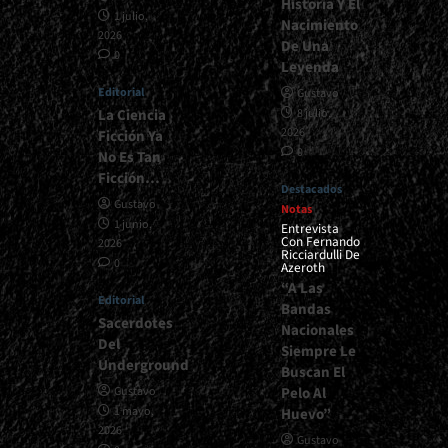
Historia Y El
1 julio,
Nacimiento
2026
De Una
0
Leyenda
Editorial
Gustavo
La Ciencia
8 julio,
2026
Ficción Ya
0
No Es Tan
Ficción…
Destacados
Gustavo
Notas
1 junio,
Entrevista
Con Fernando
2026
Ricciardulli De
0
Azeroth
“A Las
Editorial
Bandas
Sacerdotes
Nacionales
Del
Siempre Le
Underground
Buscan El
Pelo Al
Gustavo
1 mayo,
Huevo”
2026
Gustavo