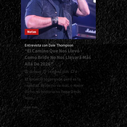
Notas
Entrevista con Dale Thompson
“El Camino Que Nos Llevó
Como Bride No Nos Llevará Más
Allá De 2026”
Gustavo
14 marzo, 2026
0
El anuncio sorprende, pero es la
realidad. Bride no va más, o mejor
dicho, su historia no llegará más
lejos...
Read
Leer más
more
about
<small>Entrevista