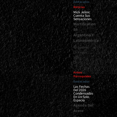
Destacados
Noticias
Mick Jelinic
Cuenta Sus
Sensaciones
Mortification
En
Argentina Y
Latinoamérica
Gustavo
7 mayo,
2026
0
Avisos
Parroquiales
Destacados
Las Fechas
Del 2026
Condensadas
En Un Solo
Espacio
Agenda Del
Acero