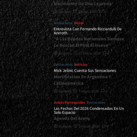
Nacimiento De Una Leyenda
Gustavo
8 julio, 2026
0
Destacados
Notas
Entrevista Con Fernando Ricciardulli De
Azeroth
“A Las Bandas Nacionales Siempre
Le Buscan El Pelo Al Huevo”
Gustavo
21 mayo, 2026
2
Destacados
Noticias
Mick Jelinic Cuenta Sus Sensaciones
Mortification En Argentina Y
Latinoamérica
Gustavo
7 mayo, 2026
0
Avisos Parroquiales
Destacados
Las Fechas Del 2026 Condensadas En Un
Solo Espacio
Agenda Del Acero
Gustavo
2 marzo, 2026
0