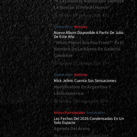
“A Las Bandas Nacionales Siempre
Le Buscan El Pelo Al Huevo”
Gustavo
21 mayo, 2026
2
Destacados
Noticias
Nuevo Álbum Disponible A Partir De Julio
De Este Año
“What Planet Are You From?” Es El
Nombre De Lo Nuevo De Galactic
Cowboys
Gustavo
15 mayo, 2026
0
Destacados
Noticias
Mick Jelinic Cuenta Sus Sensaciones
Mortification En Argentina Y
Latinoamérica
Gustavo
7 mayo, 2026
0
Avisos Parroquiales
Destacados
Las Fechas Del 2026 Condensadas En Un
Solo Espacio
Agenda Del Acero
Gustavo
2 marzo, 2026
0