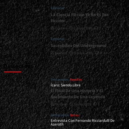
Editorial
La Ciencia Ficción Ya No Es Tan
Ficción…
Gustavo
1 junio, 2026
0
Editorial
Sacerdotes Del Underground
Gustavo
1 mayo, 2026
0
Destacados
Destacados
Reseñas
Ícaro: Siendo Libre
El Final De Una Historia Y El
Nacimiento De Una Leyenda
Gustavo
8 julio, 2026
0
Destacados
Notas
Entrevista Con Fernando Ricciardulli De
Azeroth