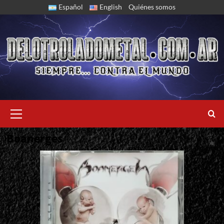
Skip
Español
English
Quiénes somos
to
content
Primary
Menu
Boanerges