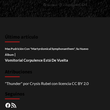
Gustavo
2 marzo, 2026
0
Último artículo
Mas Pudrición Con "Martyrdomical Symphonanthem", Su Nuevo
|
Álbum
Vomitorial Corpulence Está De Vuelta
Atribuciones
"Thunder"
por
Crysis Rubel
con licencia
CC BY 2.0
Seguinos
Facebook
RSS