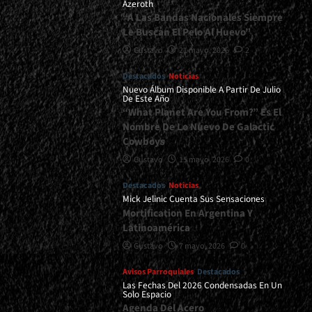
Azeroth
“A Las Bandas Nacionales Siempre
Le Buscan El Pelo Al Huevo”
Gustavo
21 mayo, 2026
2
Destacados
Noticias
Nuevo Álbum Disponible A Partir De Julio
De Este Año
“What Planet Are You From?” Es El
Nombre De Lo Nuevo De Galactic
Cowboys
Gustavo
15 mayo, 2026
0
Destacados
Noticias
Mick Jelinic Cuenta Sus Sensaciones
Mortification En Argentina Y
Latinoamérica
Gustavo
7 mayo, 2026
0
Avisos Parroquiales
Destacados
Las Fechas Del 2026 Condensadas En Un
Solo Espacio
Agenda Del Acero