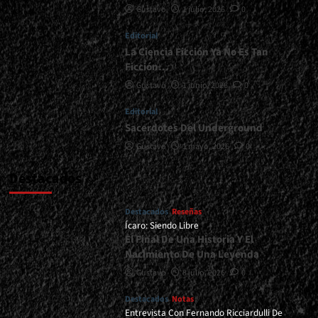
Gustavo
1 julio, 2026
0
De
Su
Editorial
Historia<span>
|
La Ciencia Ficción Ya No Es Tan
</span>
Ficción…
</small>
Gustavo
1 junio, 2026
0
<div>Saldando
Una
Editorial
Cuenta
Sacerdotes Del Underground
Pendiente</div>
Gustavo
1 mayo, 2026
0
Destacados
Destacados
Reseñas
Ícaro: Siendo Libre
El Final De Una Historia Y El
Nacimiento De Una Leyenda
Gustavo
8 julio, 2026
0
Destacados
Notas
Entrevista Con Fernando Ricciardulli De