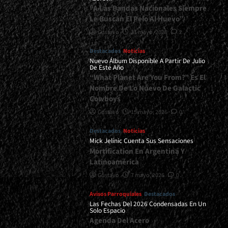
“A Las Bandas Nacionales Siempre
Le Buscan El Pelo Al Huevo”
Gustavo
21 mayo, 2026
2
Destacados
Noticias
Nuevo Álbum Disponible A Partir De Julio
De Este Año
“What Planet Are You From?” Es El
Nombre De Lo Nuevo De Galactic
Cowboys
Gustavo
15 mayo, 2026
0
Destacados
Noticias
Mick Jelinic Cuenta Sus Sensaciones
Mortification En Argentina Y
Latinoamérica
Gustavo
7 mayo, 2026
0
Avisos Parroquiales
Destacados
Las Fechas Del 2026 Condensadas En Un
Solo Espacio
Agenda Del Acero