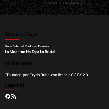
Gustavo
2 marzo, 2026
0
Último artículo
|
Hope Deferred: Darkness Remains
Lo Moderno No Tapa Lo Brutal
Atribuciones
"Thunder"
por
Crysis Rubel
con licencia
CC BY 2.0
Seguinos
Facebook
RSS