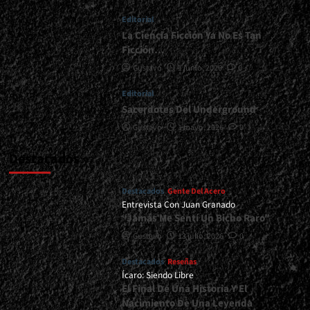
Sinfonía
Editorial
De
Lo
La Ciencia Ficción Ya No Es Tan
Extremo</div>
Ficción…
Gustavo
1 junio, 2026
0
Editorial
Sacerdotes Del Underground
Gustavo
1 mayo, 2026
0
Destacados
Destacados
Gente Del Acero
Entrevista Con Juan Granado
“Jamás Me Sentí Un Bicho Raro”
Gustavo
13 julio, 2026
0
Destacados
Reseñas
Ícaro: Siendo Libre
El Final De Una Historia Y El
Nacimiento De Una Leyenda