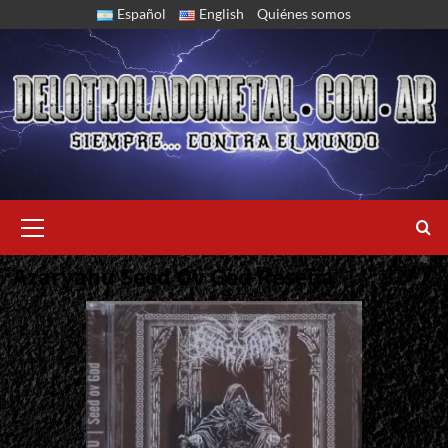
Skip
Español
English
Quiénes somos
to
content
Primary
Menu
Azaryahu Seed Ov God Reseña