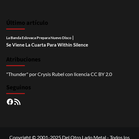
Último artículo
|
La Banda Eslovaca Prepara Nuevo Disco
Se Viene La Cuarta Para Within Silence
Atribuciones
"Thunder"
por
Crysis Rubel
con licencia
CC BY 2.0
Seguinos
Facebook
RSS
Copyright © 2001-2025 Del Otro Lado Metal - Todos los