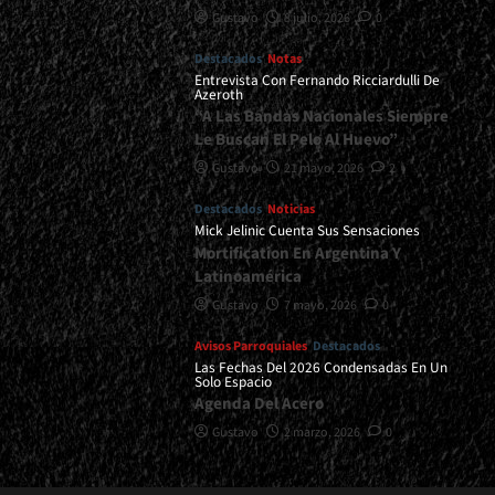
Gustavo
8 julio, 2026
0
Destacados
Notas
Entrevista Con Fernando Ricciardulli De
Azeroth
“A Las Bandas Nacionales Siempre
Le Buscan El Pelo Al Huevo”
Gustavo
21 mayo, 2026
2
Destacados
Noticias
Mick Jelinic Cuenta Sus Sensaciones
Mortification En Argentina Y
Latinoamérica
Gustavo
7 mayo, 2026
0
Avisos Parroquiales
Destacados
Las Fechas Del 2026 Condensadas En Un
Solo Espacio
Agenda Del Acero
Gustavo
2 marzo, 2026
0