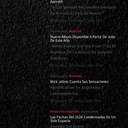
Azeroth
“A Las Bandas Nacionales Siempre
Le Buscan El Pelo Al Huevo”
Gustavo
21 mayo, 2026
2
Destacados
Noticias
Nuevo Álbum Disponible A Partir De Julio
De Este Año
“What Planet Are You From?” Es El
Nombre De Lo Nuevo De Galactic
Cowboys
Gustavo
15 mayo, 2026
0
Destacados
Noticias
Mick Jelinic Cuenta Sus Sensaciones
Mortification En Argentina Y
Latinoamérica
Gustavo
7 mayo, 2026
0
Avisos Parroquiales
Destacados
Las Fechas Del 2026 Condensadas En Un
Solo Espacio
Agenda Del Acero