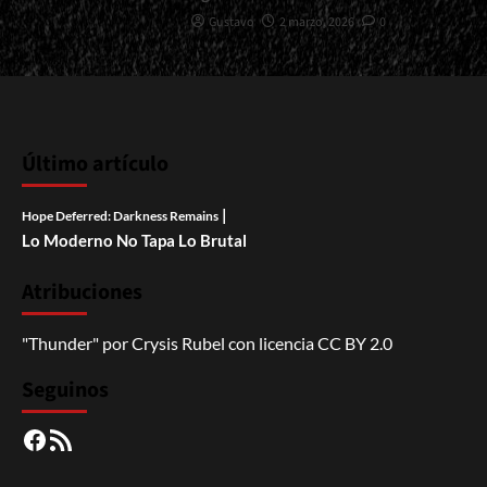
Gustavo
2 marzo, 2026
0
Último artículo
|
Hope Deferred: Darkness Remains
Lo Moderno No Tapa Lo Brutal
Atribuciones
"Thunder"
por
Crysis Rubel
con licencia
CC BY 2.0
Seguinos
Facebook
RSS