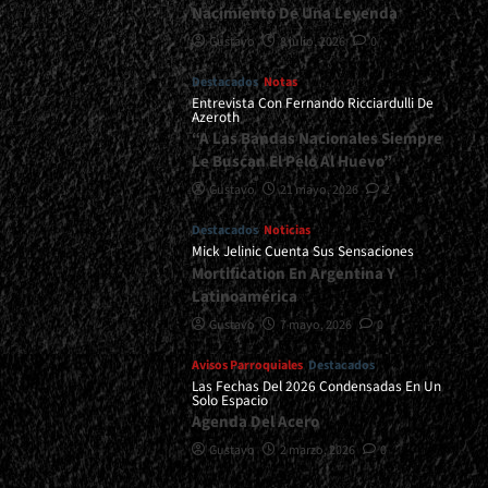
Nacimiento De Una Leyenda
Gustavo
8 julio, 2026
0
Destacados
Notas
Entrevista Con Fernando Ricciardulli De
Azeroth
“A Las Bandas Nacionales Siempre
Le Buscan El Pelo Al Huevo”
Gustavo
21 mayo, 2026
2
Destacados
Noticias
Mick Jelinic Cuenta Sus Sensaciones
Mortification En Argentina Y
Latinoamérica
Gustavo
7 mayo, 2026
0
Avisos Parroquiales
Destacados
Las Fechas Del 2026 Condensadas En Un
Solo Espacio
Agenda Del Acero
Gustavo
2 marzo, 2026
0