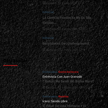
Gustavo
1 julio, 2026
0
</small>
<div>Electro
Editorial
Black
Metal</div>
La Ciencia Ficción Ya No Es Tan
Ficción…
Gustavo
1 junio, 2026
0
Editorial
Sacerdotes Del Underground
Gustavo
1 mayo, 2026
0
Destacados
Destacados
Gente Del Acero
Entrevista Con Juan Granado
“Jamás Me Sentí Un Bicho Raro”
Gustavo
13 julio, 2026
0
Destacados
Reseñas
Ícaro: Siendo Libre
El Final De Una Historia Y El