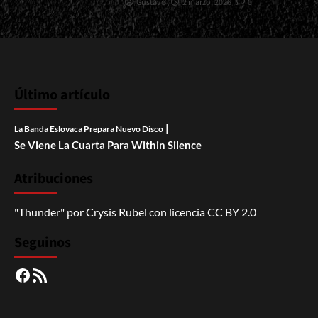
Gustavo
2 marzo, 2026
0
Último artículo
|
La Banda Eslovaca Prepara Nuevo Disco
Se Viene La Cuarta Para Within Silence
Atribuciones
"Thunder"
por
Crysis Rubel
con licencia
CC BY 2.0
Seguinos
Facebook
RSS