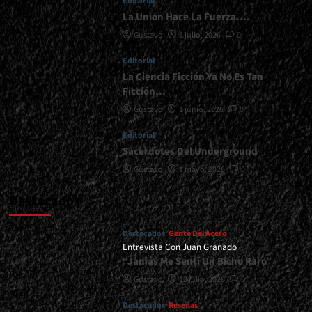
Editorial
La Unión Hace La Fuerza….
Gustavo
1 julio, 2026
0
Editorial
La Ciencia Ficción Ya No Es Tan
Ficción…
Gustavo
1 junio, 2026
0
Editorial
Sacerdotes Del Underground
Gustavo
1 mayo, 2026
0
Destacados
Destacados
Gente Del Acero
Entrevista Con Juan Granado
“Jamás Me Sentí Un Bicho Raro”
Gustavo
13 julio, 2026
0
Destacados
Reseñas