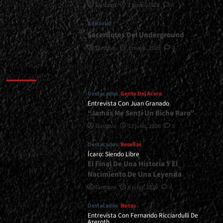
Gustavo
1 junio, 2026
0
Editorial
Sacerdotes Del Underground
Gustavo
1 mayo, 2026
0
Destacados
Destacados
Gente Del Acero
Entrevista Con Juan Granado
“Jamás Me Sentí Un Bicho Raro”
Gustavo
13 julio, 2026
0
Destacados
Reseñas
Ícaro: Siendo Libre
El Final De Una Historia Y El
Nacimiento De Una Leyenda
Gustavo
8 julio, 2026
0
Destacados
Notas
Entrevista Con Fernando Ricciardulli De
Azeroth