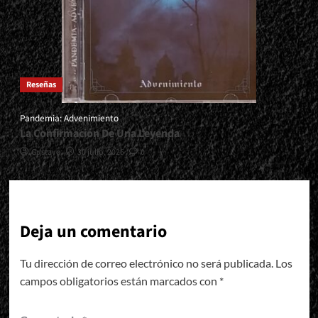
Reseñas
Pandemia: Advenimiento
La Confirmación De Una Leyenda
Gustavo
30 julio, 2026
0
Deja un comentario
Tu dirección de correo electrónico no será publicada.
Los
campos obligatorios están marcados con
*