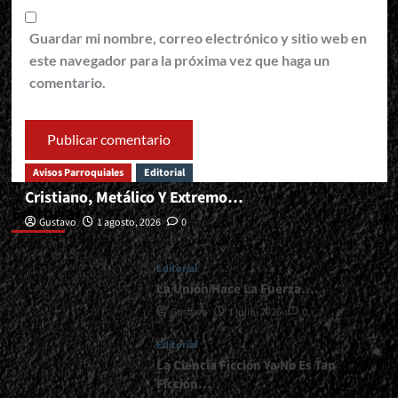
Guardar mi nombre, correo electrónico y sitio web en
este navegador para la próxima vez que haga un
comentario.
Avisos Parroquiales
Editorial
Cristiano, Metálico Y Extremo…
Editorial
Gustavo
1 agosto, 2026
0
Editorial
La Unión Hace La Fuerza….
Gustavo
1 julio, 2026
0
Editorial
La Ciencia Ficción Ya No Es Tan
Ficción…