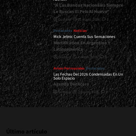
“A Las Bandas Nacionales Siempre
Le Buscan El Pelo Al Huevo”
Gustavo
21 mayo, 2026
2
Destacados
Noticias
Mick Jelinic Cuenta Sus Sensaciones
Mortification En Argentina Y
Latinoamérica
Gustavo
7 mayo, 2026
0
Avisos Parroquiales
Destacados
Las Fechas Del 2026 Condensadas En Un
Solo Espacio
Agenda Del Acero
Gustavo
2 marzo, 2026
0
Último artículo