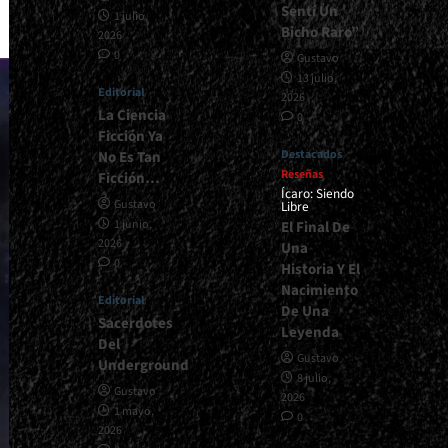
Sentí Un
1 julio,
Bicho Raro”
2026
0
Gustavo
13 julio,
Editorial
2026
La Ciencia
0
Ficción Ya
Destacados
No Es Tan
Reseñas
Ficción…
Ícaro: Siendo
Gustavo
Libre
1 junio,
El Final De
2026
Una
0
Historia Y El
Nacimiento
Editorial
De Una
Sacerdotes
Leyenda
Del
Gustavo
Underground
8 julio,
Gustavo
2026
1 mayo,
0
2026