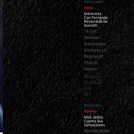
0
Destacados
Notas
Entrevista
Con Fernando
Ricciardulli De
Azeroth
“A Las
Bandas
Nacionales
Siempre Le
Buscan El
Pelo Al
Huevo”
Gustavo
21 mayo,
2026
2
Destacados
Noticias
Mick Jelinic
Cuenta Sus
Sensaciones
Mortification