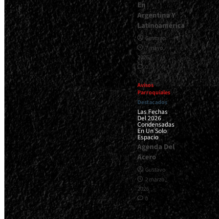
En
Argentina Y
Latinoamérica
Gustavo
7 mayo,
2026
0
Avisos
Parroquiales
Destacados
Las Fechas
Del 2026
Condensadas
En Un Solo
Espacio
Agenda Del
Acero
Gustavo
2 marzo,
2026
0