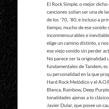
El Rock Simple, o mejor dicho
canciones solían ser una de l
de los ´70, ´80, e incluso a pri
tiempo, mucho de ese sonido s
inconmensurables e inevitabl
elige un camino distinto, y n
ese viejo sonido sin perder ac
No parece ser la originalidad u
fundamentales de Tandem, es c
su personalidad en la que prop
Hard Rock Melódico y el A.O.R
Blanca, Rainbow, Deep Purple,
tonalidades ajenas a lo clásic
Javier Dular, que posee un cau