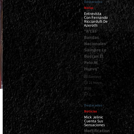
0
Destacados
Notas
Entrevista
Con Fernando
Ricciardulli De
Azeroth
“A Las
Bandas
Nacionales
Siempre Le
Buscan El
Pelo Al
Huevo”
Gustavo
21 mayo,
2026
2
Destacados
Noticias
Mick Jelinic
Cuenta Sus
Sensaciones
Mortification