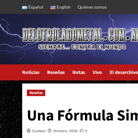
Skip
Español
English
Quiénes somos
to
content
Noticias
Reseñas
Notas
Vivo
El desarchivo
Reseñas
Tandem: La Vida Es Hoy
Una Fórmula Sim
Gustavo
30 enero, 2026
0