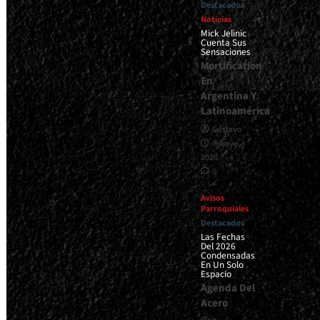
Destacados
Noticias
Mick Jelinic
Cuenta Sus
Sensaciones
Mortification
En
Argentina Y
Latinoamérica
Gustavo
7 mayo,
2026
0
Avisos
Parroquiales
Destacados
Las Fechas
Del 2026
Condensadas
En Un Solo
Espacio
Agenda Del
Acero