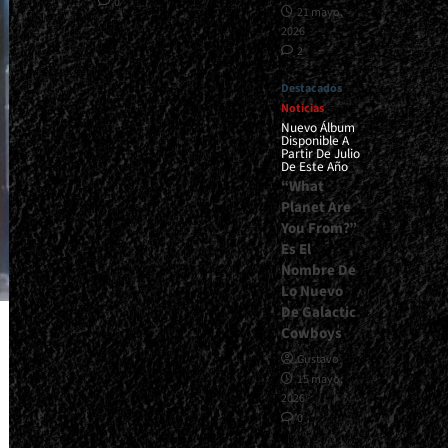
0
21 mayo,
2026
2
Destacados
Noticias
Nuevo Álbum
Disponible A
Partir De Julio
De Este Año
“What
Planet Are
You From?”
Es El
Nombre De
Lo Nuevo
De Galactic
Cowboys
Gustavo
15 mayo,
2026
0