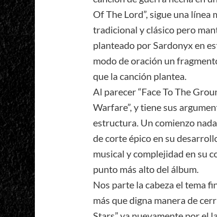
Of The Lord”, sigue una línea
tradicional y clásico pero ma
planteado por Sardonyx en est
modo de oración un fragmento 
que la canción plantea.
Al parecer “Face To The Groun
Warfare”, y tiene sus argumen
estructura. Un comienzo nada 
de corte épico en su desarrollo
musical y complejidad en su co
punto más alto del álbum.
Nos parte la cabeza el tema fi
más que digna manera de cerr
Stars” va nuevamente por el la