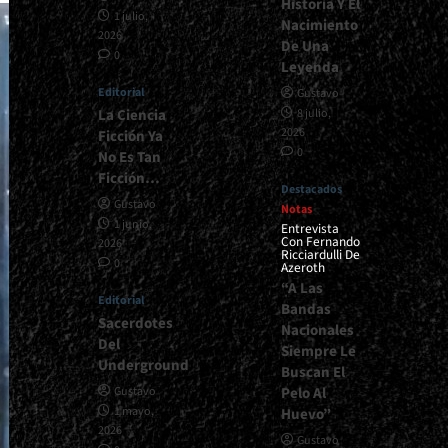
Historia Y El
1 julio,
Nacimiento
2026
De Una
0
Leyenda
Editorial
Gustavo
La Ciencia
8 julio,
2026
Ficción Ya
0
No Es Tan
Ficción…
Destacados
Gustavo
Notas
1 junio,
Entrevista
Con Fernando
2026
Ricciardulli De
0
Azeroth
“A Las
Editorial
Bandas
Sacerdotes
Nacionales
Del
Siempre Le
Underground
Buscan El
Pelo Al
Gustavo
1 mayo,
Huevo”
2026
Gustavo