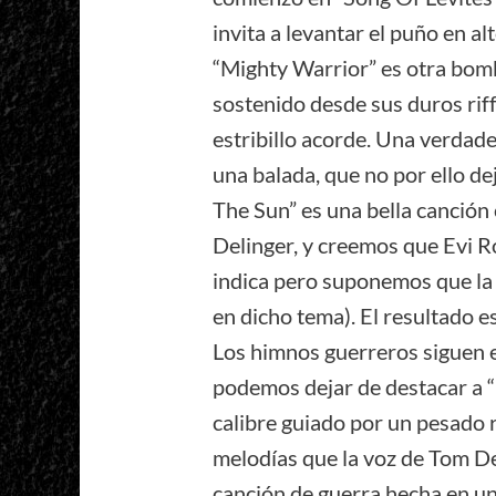
invita a levantar el puño en al
“Mighty Warrior” es otra bom
sostenido desde sus duros rif
estribillo acorde. Una verdade
una balada, que no por ello de
The Sun” es una bella canción
Delinger, y creemos que Evi Ro
indica pero suponemos que la
en dicho tema). El resultado e
Los himnos guerreros siguen en
podemos dejar de destacar a 
calibre guiado por un pesado r
melodías que la voz de Tom De
canción de guerra hecha en u