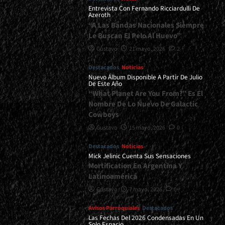
Entrevista Con Fernando Ricciardulli De
Azeroth
“A Las Bandas Nacionales Siempre
Le Buscan El Pelo Al Huevo”
Gustavo
21 mayo, 2026
2
Destacados
Noticias
Nuevo Álbum Disponible A Partir De Julio
De Este Año
“What Planet Are You From?” Es El
Nombre De Lo Nuevo De Galactic
Cowboys
Gustavo
15 mayo, 2026
0
Destacados
Noticias
Mick Jelinic Cuenta Sus Sensaciones
Mortification En Argentina Y
Latinoamérica
Gustavo
7 mayo, 2026
0
Avisos Parroquiales
Destacados
Las Fechas Del 2026 Condensadas En Un
Solo Espacio