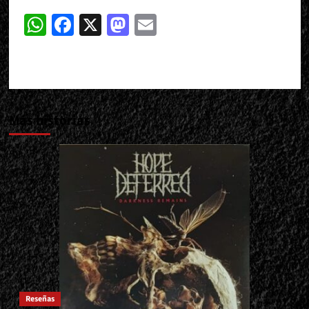
WhatsApp
Facebook
X
Mastodon
Email
Más historias
Reseñas