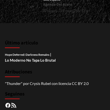
Agenda Del Acero
Gustavo
2 marzo, 2026
0
Último artículo
|
Hope Deferred: Darkness Remains
Lo Moderno No Tapa Lo Brutal
Atribuciones
"Thunder"
por
Crysis Rubel
con licencia
CC BY 2.0
Seguinos
Facebook
RSS