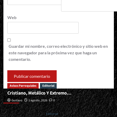
Web
Guardar mi nombre, correo electrónico y sitio web en
este navegador para la próxima vez que haga un
comentario.
Avisos Parroquiales
Editorial
Cristiano, Metálico Y Extremo…
Editorial
Gustavo
1 agosto, 2026
0
Editorial