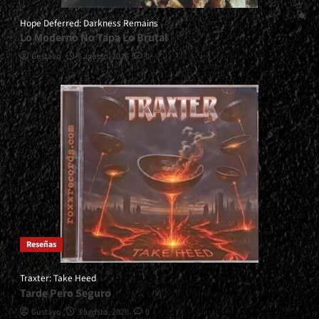
Hope Deferred: Darkness Remains
Lo Moderno No Tapa Lo Brutal
Gustavo
6 agosto, 2026
0
Reseñas
Traxter: Take Heed
Tarde Pero Seguro
Gustavo
3 agosto, 2026
0