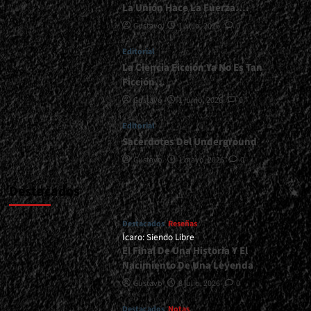
La Unión Hace La Fuerza….
Gustavo
1 julio, 2026
0
Editorial
La Ciencia Ficción Ya No Es Tan
Ficción…
Gustavo
1 junio, 2026
0
Editorial
Sacerdotes Del Underground
Gustavo
1 mayo, 2026
0
Destacados
Destacados
Reseñas
Ícaro: Siendo Libre
El Final De Una Historia Y El
Nacimiento De Una Leyenda
Gustavo
8 julio, 2026
0
Destacados
Notas