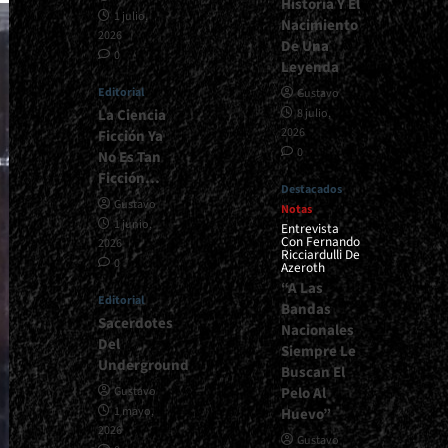
Historia Y El
1 julio,
Nacimiento
2026
De Una
0
Leyenda
Editorial
Gustavo
La Ciencia
8 julio,
2026
Ficción Ya
0
No Es Tan
Ficción…
Destacados
Gustavo
Notas
1 junio,
Entrevista
Con Fernando
2026
Ricciardulli De
0
Azeroth
“A Las
Editorial
Bandas
Sacerdotes
Nacionales
Del
Siempre Le
Underground
Buscan El
Pelo Al
Gustavo
1 mayo,
Huevo”
2026
Gustavo