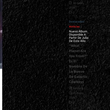
0
21 mayo,
2026
2
Destacados
Noticias
Nuevo Álbum
Disponible A
Partir De Julio
De Este Año
“What
Planet Are
You From?”
Es El
Nombre De
Lo Nuevo
De Galactic
Cowboys
Gustavo
15 mayo,
2026
0