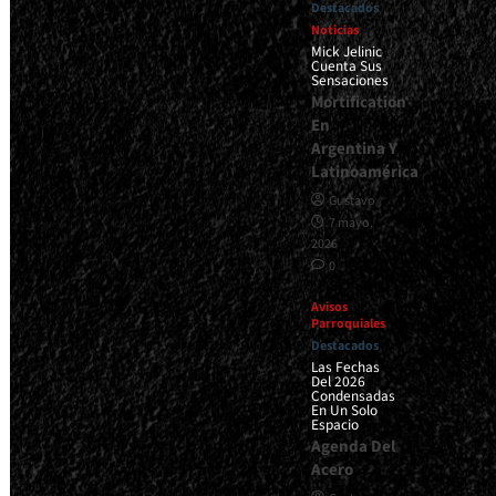
Destacados
Noticias
Mick Jelinic
Cuenta Sus
Sensaciones
Mortification
En
Argentina Y
Latinoamérica
Gustavo
7 mayo,
2026
0
Avisos
Parroquiales
Destacados
Las Fechas
Del 2026
Condensadas
En Un Solo
Espacio
Agenda Del
Acero