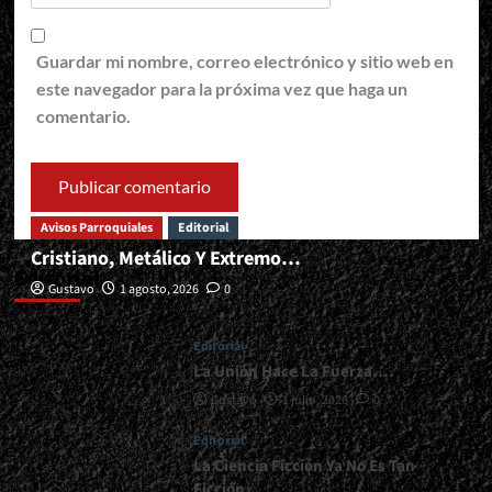
Guardar mi nombre, correo electrónico y sitio web en
este navegador para la próxima vez que haga un
comentario.
Avisos Parroquiales
Editorial
Cristiano, Metálico Y Extremo…
Editorial
Gustavo
1 agosto, 2026
0
Editorial
La Unión Hace La Fuerza….
Gustavo
1 julio, 2026
0
Editorial
La Ciencia Ficción Ya No Es Tan
Ficción…