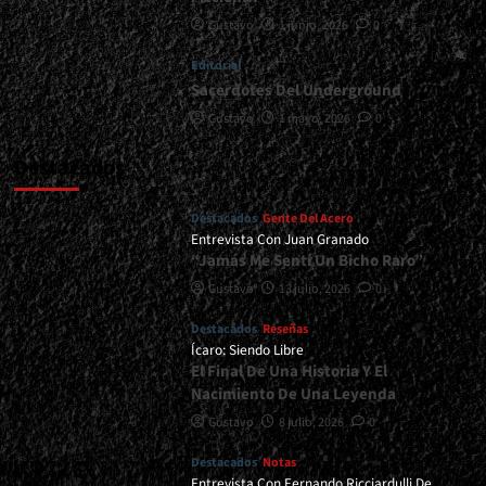
Gustavo
1 junio, 2026
0
Editorial
Sacerdotes Del Underground
Gustavo
1 mayo, 2026
0
Destacados
Destacados
Gente Del Acero
Entrevista Con Juan Granado
“Jamás Me Sentí Un Bicho Raro”
Gustavo
13 julio, 2026
0
Destacados
Reseñas
Ícaro: Siendo Libre
El Final De Una Historia Y El
Nacimiento De Una Leyenda
Gustavo
8 julio, 2026
0
Destacados
Notas
Entrevista Con Fernando Ricciardulli De