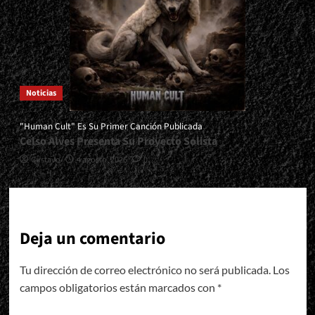
Noticias
"Human Cult" Es Su Primer Canción Publicada
Celso Alves Presenta Su Proyecto Solista
Gustavo
4 agosto, 2026
0
Deja un comentario
Tu dirección de correo electrónico no será publicada.
Los
campos obligatorios están marcados con
*