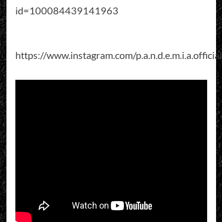
id=100084439141963
https://www.instagram.com/p.a.n.d.e.m.i.a.official