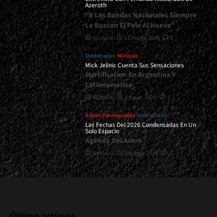
Azeroth
“A Las Bandas Nacionales Siempre
Le Buscan El Pelo Al Huevo”
Gustavo
21 mayo, 2026
2
Destacados
Noticias
Mick Jelinic Cuenta Sus Sensaciones
Mortification En Argentina Y
Latinoamérica
Gustavo
7 mayo, 2026
0
Avisos Parroquiales
Destacados
Las Fechas Del 2026 Condensadas En Un
Solo Espacio
Agenda Del Acero
Gustavo
2 marzo, 2026
0
Último artículo