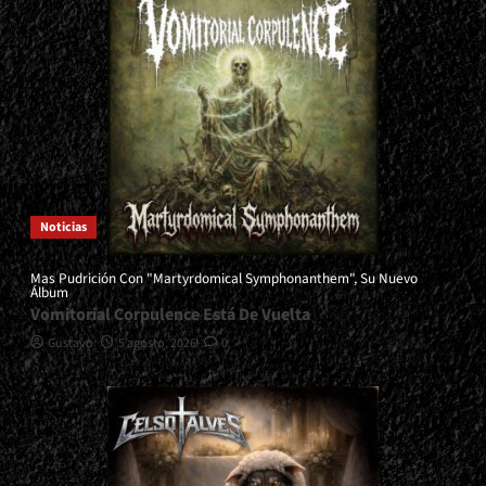
Noticias
Mas Pudrición Con "Martyrdomical Symphonanthem", Su Nuevo
Álbum
Vomitorial Corpulence Está De Vuelta
Gustavo
5 agosto, 2026
0