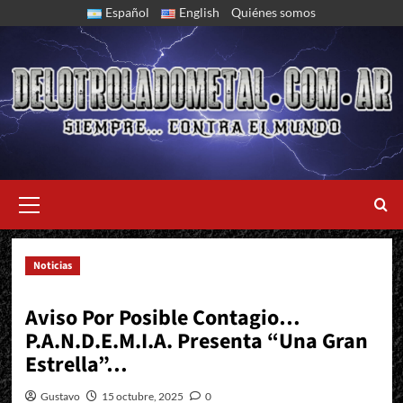
Skip
Español
English
Quiénes somos
to
content
Primary
Menu
Noticias
La Banda Argentina Esparce Power Y Heavy Metal En Su Primer
Álbum...
Aviso Por Posible Contagio…
P.A.N.D.E.M.I.A. Presenta “Una Gran
Estrella”…
Gustavo
15 octubre, 2025
0