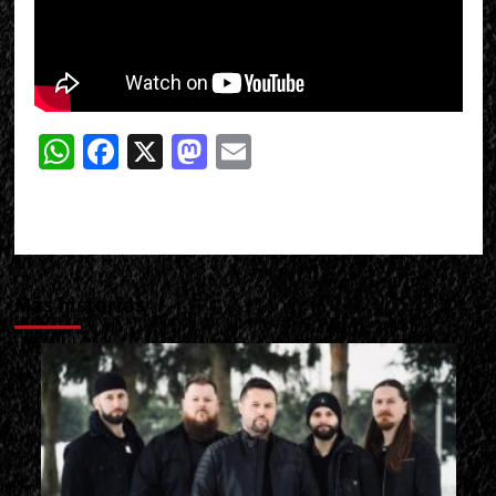
WhatsApp
Facebook
X
Mastodon
Email
Más historias