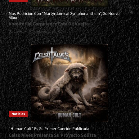
Mas Pudrición Con "Martyrdomical Symphonanthem", Su Nuevo
Álbum
Vomitorial Corpulence Está De Vuelta
Gustavo
5 agosto, 2026
0
Noticias
"Human Cult" Es Su Primer Canción Publicada
Celso Alves Presenta Su Proyecto Solista