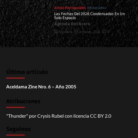
Avisos Parroquiales
Destacados
Las Fechas Del 2026 Condensadas En Un
Solo Espacio
Agenda Del Acero
Gustavo
2 marzo, 2026
0
Último artículo
Aceldama Zine Nro. 6 – Año 2005
Atribuciones
"Thunder"
por
Crysis Rubel
con licencia
CC BY 2.0
Seguinos