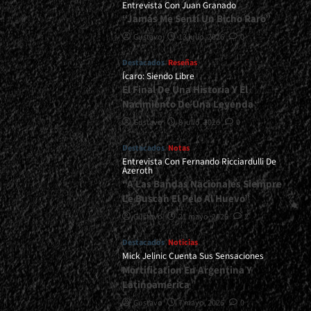
Entrevista Con Juan Granado
“Jamás Me Sentí Un Bicho Raro”
Gustavo
13 julio, 2026
0
Destacados
Reseñas
Ícaro: Siendo Libre
El Final De Una Historia Y El
Nacimiento De Una Leyenda
Gustavo
8 julio, 2026
0
Destacados
Notas
Entrevista Con Fernando Ricciardulli De
Azeroth
“A Las Bandas Nacionales Siempre
Le Buscan El Pelo Al Huevo”
Gustavo
21 mayo, 2026
2
Destacados
Noticias
Mick Jelinic Cuenta Sus Sensaciones
Mortification En Argentina Y
Latinoamérica
Gustavo
7 mayo, 2026
0