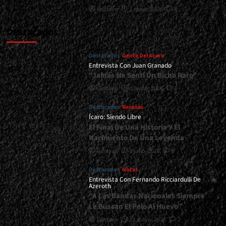
Gustavo
1 mayo, 2026
0
Destacados
Destacados
Gente Del Acero
Entrevista Con Juan Granado
“Jamás Me Sentí Un Bicho Raro”
Gustavo
13 julio, 2026
0
Destacados
Reseñas
Ícaro: Siendo Libre
El Final De Una Historia Y El
Nacimiento De Una Leyenda
Gustavo
8 julio, 2026
0
Destacados
Notas
Entrevista Con Fernando Ricciardulli De
Azeroth
“A Las Bandas Nacionales Siempre
Le Buscan El Pelo Al Huevo”
Gustavo
21 mayo, 2026
2