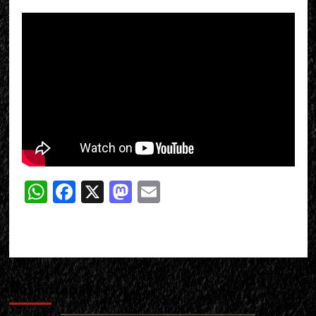
WhatsApp
Facebook
X
Mastodon
Email
Más historias