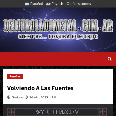
Skip
Español
English
Quiénes somos
to
content
Primary
Menu
Reseñas
Wytch Hazel: V - Lamentations
Volviendo A Las Fuentes
Gustavo
24 julio, 2025
0