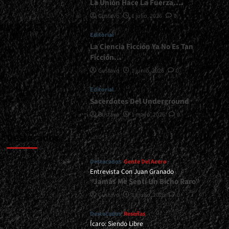
La Unión Hace La Fuerza….
Gustavo
1 julio, 2026
0
Editorial
La Ciencia Ficción Ya No Es Tan
Ficción…
Gustavo
1 junio, 2026
0
Editorial
Sacerdotes Del Underground
Gustavo
1 mayo, 2026
0
Destacados
Destacados
Gente Del Acero
Entrevista Con Juan Granado
“Jamás Me Sentí Un Bicho Raro”
Gustavo
13 julio, 2026
0
Destacados
Reseñas
Ícaro: Siendo Libre