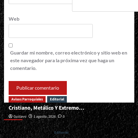
Web
Guardar mi nombre, correo electrónico y sitio web en
este navegador para la próxima vez que haga un
comentario.
Avisos Parroquiales
Editorial
Cristiano, Metálico Y Extremo…
Editorial
Gustavo
1 agosto, 2026
0
Editorial