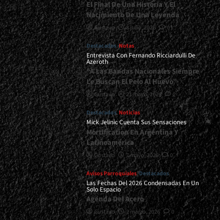
El Final De Una Historia Y El
Nacimiento De Una Leyenda
Gustavo
8 julio, 2026
0
Destacados
Notas
Entrevista Con Fernando Ricciardulli De
Azeroth
“A Las Bandas Nacionales Siempre
Le Buscan El Pelo Al Huevo”
Gustavo
21 mayo, 2026
2
Destacados
Noticias
Mick Jelinic Cuenta Sus Sensaciones
Mortification En Argentina Y
Latinoamérica
Gustavo
7 mayo, 2026
0
Avisos Parroquiales
Destacados
Las Fechas Del 2026 Condensadas En Un
Solo Espacio
Agenda Del Acero
Gustavo
2 marzo, 2026
0