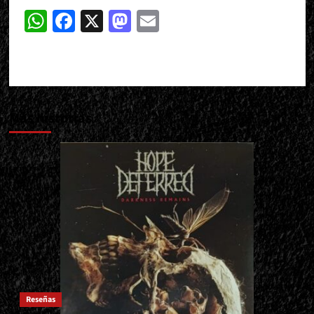
WhatsApp
Facebook
X
Mastodon
Email
Más historias
Reseñas