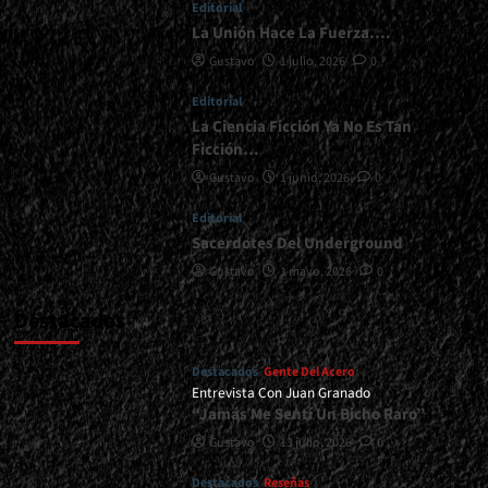
Editorial
La Unión Hace La Fuerza….
Gustavo
1 julio, 2026
0
Editorial
La Ciencia Ficción Ya No Es Tan
Ficción…
Gustavo
1 junio, 2026
0
Editorial
Sacerdotes Del Underground
Gustavo
1 mayo, 2026
0
Destacados
Destacados
Gente Del Acero
Entrevista Con Juan Granado
“Jamás Me Sentí Un Bicho Raro”
Gustavo
13 julio, 2026
0
Destacados
Reseñas