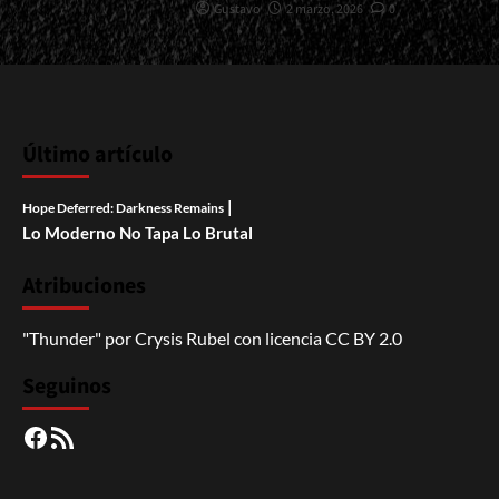
Gustavo
2 marzo, 2026
0
Último artículo
|
Hope Deferred: Darkness Remains
Lo Moderno No Tapa Lo Brutal
Atribuciones
"Thunder"
por
Crysis Rubel
con licencia
CC BY 2.0
Seguinos
Facebook
RSS