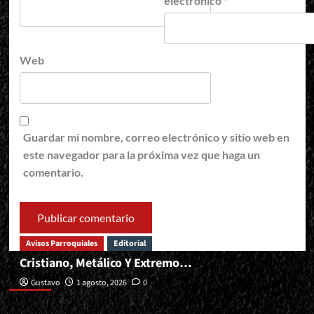
electrónico
*
Web
Guardar mi nombre, correo electrónico y sitio web en
este navegador para la próxima vez que haga un
comentario.
Avisos Parroquiales
Editorial
Cristiano, Metálico Y Extremo…
Editorial
Gustavo
1 agosto, 2026
0