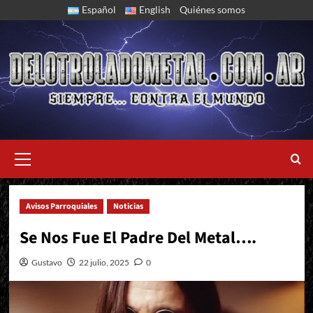
Skip
Español
English
Quiénes somos
to
content
Primary
Menu
Avisos Parroquiales
Noticias
Ozzy Osbourne Se Convierte En Leyenda
Se Nos Fue El Padre Del Metal….
Gustavo
22 julio, 2025
0