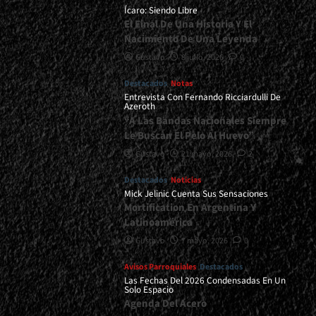
Ícaro: Siendo Libre
El Final De Una Historia Y El
Nacimiento De Una Leyenda
Gustavo
8 julio, 2026
0
Destacados
Notas
Entrevista Con Fernando Ricciardulli De
Azeroth
“A Las Bandas Nacionales Siempre
Le Buscan El Pelo Al Huevo”
Gustavo
21 mayo, 2026
2
Destacados
Noticias
Mick Jelinic Cuenta Sus Sensaciones
Mortification En Argentina Y
Latinoamérica
Gustavo
7 mayo, 2026
0
Avisos Parroquiales
Destacados
Las Fechas Del 2026 Condensadas En Un
Solo Espacio
Agenda Del Acero