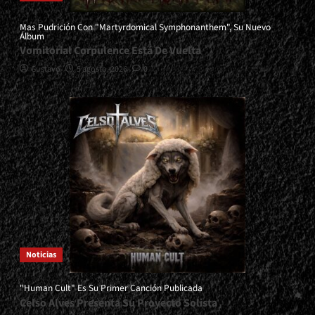
Mas Pudrición Con "Martyrdomical Symphonanthem", Su Nuevo
Álbum
Vomitorial Corpulence Está De Vuelta
Gustavo
5 agosto, 2026
0
Noticias
"Human Cult" Es Su Primer Canción Publicada
Celso Alves Presenta Su Proyecto Solista