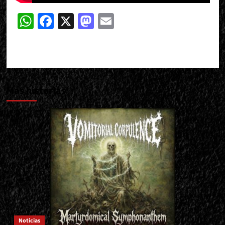
WhatsApp
Facebook
X
Mastodon
Email
Más historias
Noticias